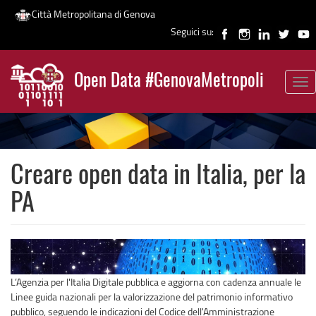
Città Metropolitana di Genova
Seguici su:
Salta
al
Open Data #GenovaMetropoli
contenuto
Tog
News
principale
nav
Creare open data in Italia, per la
PA
L’Agenzia per l'Italia Digitale pubblica e aggiorna con cadenza annuale le
Linee guida nazionali per la valorizzazione del patrimonio informativo
pubblico, seguendo le indicazioni del Codice dell'Amministrazione