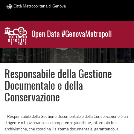
Città Metropolitana di Genova
Salta
al
Open Data #GenovaMetropoli
contenuto
News
principale
Responsabile della Gestione
Documentale e della
Conservazione
Il Responsabile della Gestione Documentale e della Conservazione è un
dirigente o funzionario con competenze giuridiche, informatiche e
archivistiche, che coordina il sistema documentale, garantendo la