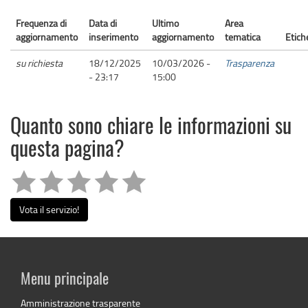
Frequenza di
Data di
Ultimo
Area
aggiornamento
inserimento
aggiornamento
tematica
Etich
su richiesta
18/12/2025
10/03/2026 -
Trasparenza
- 23:17
15:00
Quanto sono chiare le informazioni su
questa pagina?
Vota il servizio!
Menu principale
Amministrazione trasparente