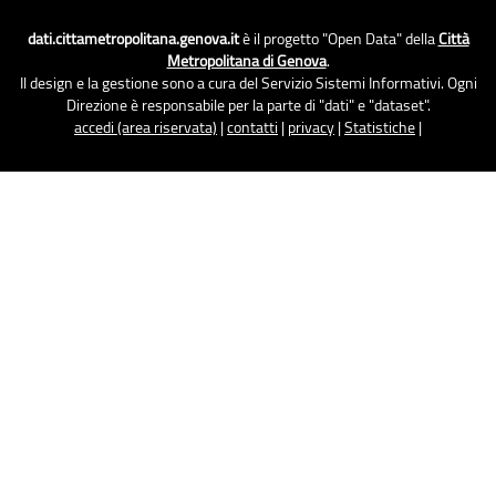
dati.cittametropolitana.genova.it
è il progetto "Open Data" della
Città
Metropolitana di Genova
.
Il design e la gestione sono a cura del Servizio Sistemi Informativi. Ogni
Direzione è responsabile per la parte di "dati" e "dataset".
accedi (area riservata)
|
contatti
|
privacy
|
Statistiche
|