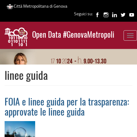
Città Metropolitana di Genova
Seguici su:
Salta
al
Open Data #GenovaMetropoli
contenuto
Tog
News
principale
nav
linee guida
FOIA e linee guida per la trasparenza:
approvate le linee guida