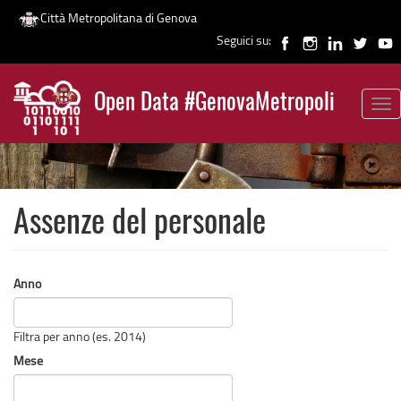
Città Metropolitana di Genova
Seguici su:
Salta
al
Open Data #GenovaMetropoli
contenuto
Tog
News
principale
nav
Assenze del personale
Anno
Filtra per anno (es. 2014)
Mese