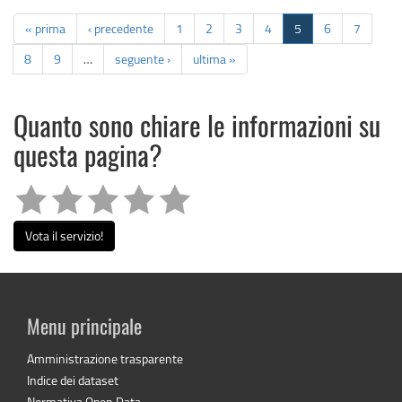
« prima
‹ precedente
1
2
3
4
5
6
7
8
9
…
seguente ›
ultima »
Quanto sono chiare le informazioni su
questa pagina?
Vota il servizio!
Menu principale
Amministrazione trasparente
Indice dei dataset
Normativa Open Data