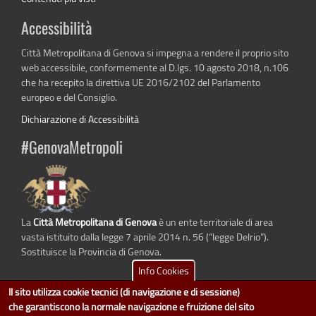
Accessibilità
Città Metropolitana di Genova si impegna a rendere il proprio sito
web accessibile, conformemente al D.lgs. 10 agosto 2018, n.106
che ha recepito la direttiva UE 2016/2102 del Parlamento
europeo e del Consiglio.
Dichiarazione di Accessibilità
#GenovaMetropoli
La
Città Metropolitana di Genova
è un ente territoriale di area
vasta istituito dalla legge 7 aprile 2014 n. 56 (“legge Delrio”).
Sostituisce la Provincia di Genova.
Info Cookies
Il sito utilizza cookie tecnici (di navigazione e di sessione)
che garantiscono la normale navigazione e fruizione del sito
dati.cittametropolitana.genova.it
è il progetto "Open Data" della
Città