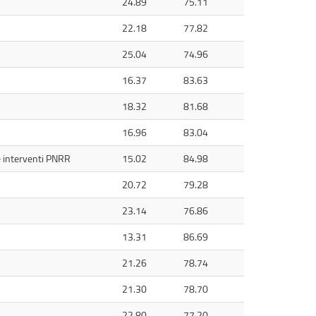
24.89
75.11
22.18
77.82
25.04
74.96
16.37
83.63
18.32
81.68
16.96
83.04
e interventi PNRR
15.02
84.98
20.72
79.28
23.14
76.86
13.31
86.69
21.26
78.74
21.30
78.70
22.80
77.20