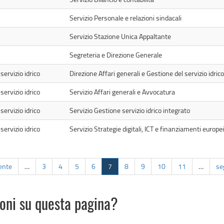
Servizio Personale e relazioni sindacali
Servizio Stazione Unica Appaltante
Segreteria e Direzione Generale
servizio idrico
Direzione Affari generali e Gestione del servizio idrico
servizio idrico
Servizio Affari generali e Avvocatura
servizio idrico
Servizio Gestione servizio idrico integrato
servizio idrico
Servizio Strategie digitali, ICT e finanziamenti europei
ente
…
3
4
5
6
7
8
9
10
11
…
se
ioni su questa pagina?