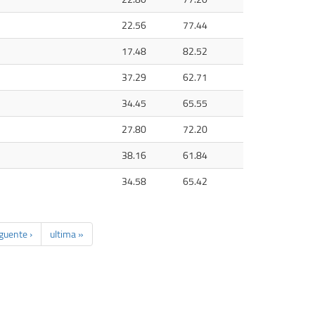
22.56
77.44
17.48
82.52
37.29
62.71
34.45
65.55
27.80
72.20
38.16
61.84
34.58
65.42
guente ›
ultima »