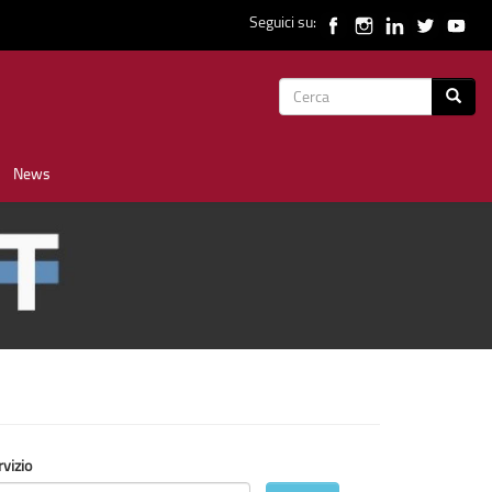
Seguici su:
Form
Cerca
di
News
ricerca
rvizio