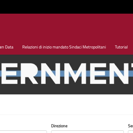
en Data
Relazioni di inizio mandato Sindaci Metropolitani
Tutorial
Direzione
Se