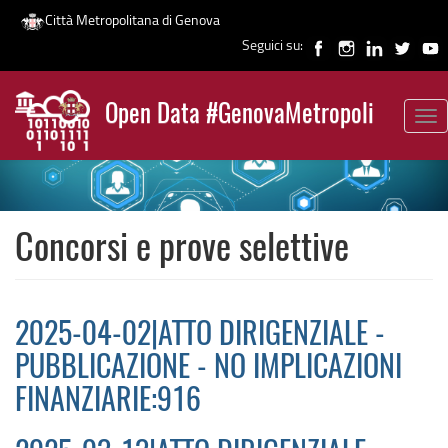
Città Metropolitana di Genova
Seguici su:
Salta
al
Open Data #GenovaMetropoli
contenuto
Tog
News
principale
nav
Concorsi e prove selettive
2025-04-02|ATTO DIRIGENZIALE -
PUBBLICAZIONE - NO IMPLICAZIONI
FINANZIARIE:916