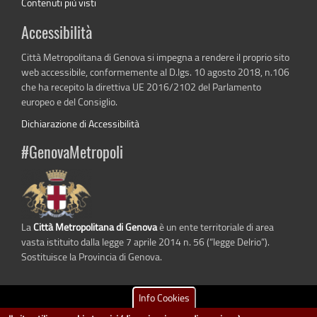
Contenuti più visti
Accessibilità
Città Metropolitana di Genova si impegna a rendere il proprio sito
web accessibile, conformemente al D.lgs. 10 agosto 2018, n.106
che ha recepito la direttiva UE 2016/2102 del Parlamento
europeo e del Consiglio.
Dichiarazione di Accessibilità
#GenovaMetropoli
La
Città Metropolitana di Genova
è un ente territoriale di area
vasta istituito dalla legge 7 aprile 2014 n. 56 (“legge Delrio”).
Sostituisce la Provincia di Genova.
Info Cookies
dati.cittametropolitana.genova.it
è il progetto "Open Data" della
Città