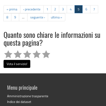
« prima
‹ precedente
1
2
3
4
5
6
7
8
9
…
seguente ›
ultima »
Quanto sono chiare le informazioni su
questa pagina?
Vota il servizio!
Menu principale
Amministrazione trasparente
Indice dei dataset