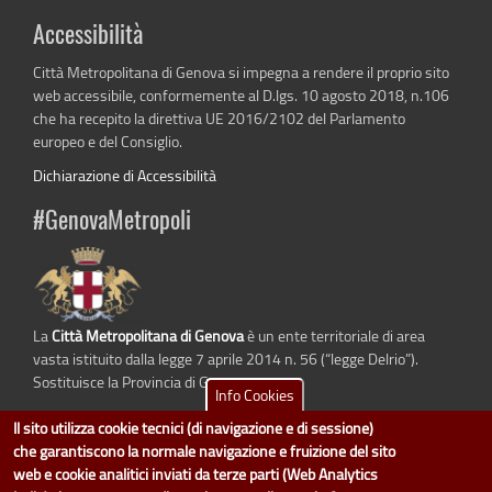
Accessibilità
Città Metropolitana di Genova si impegna a rendere il proprio sito
web accessibile, conformemente al D.lgs. 10 agosto 2018, n.106
che ha recepito la direttiva UE 2016/2102 del Parlamento
europeo e del Consiglio.
Dichiarazione di Accessibilità
#GenovaMetropoli
La
Città Metropolitana di Genova
è un ente territoriale di area
vasta istituito dalla legge 7 aprile 2014 n. 56 (“legge Delrio”).
Sostituisce la Provincia di Genova.
Info Cookies
Il sito utilizza cookie tecnici (di navigazione e di sessione)
che garantiscono la normale navigazione e fruizione del sito
web e cookie analitici inviati da terze parti (Web Analytics
dati.cittametropolitana.genova.it
è il progetto "Open Data" della
Città