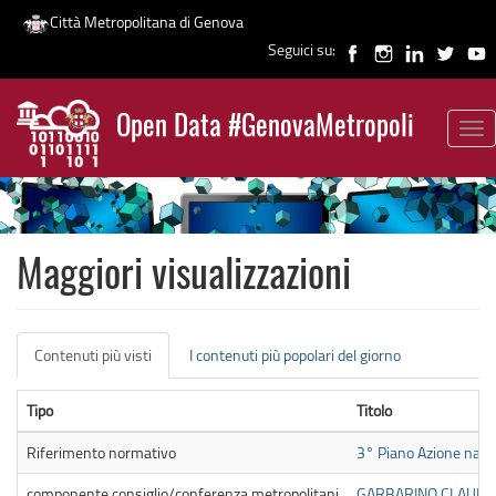
Città Metropolitana di Genova
Seguici su:
Salta
al
Open Data #GenovaMetropoli
contenuto
Tog
News
principale
nav
Maggiori visualizzazioni
Schede
Contenuti più visti
(scheda
I contenuti più popolari del giorno
primarie
attiva)
Tipo
Titolo
Riferimento normativo
3° Piano Azione naz
componente consiglio/conferenza metropolitani
GARBARINO CLAUDIO (