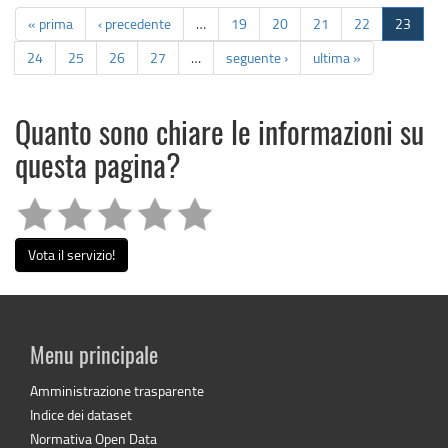
« prima
‹ precedente
…
19
20
21
22
23
24
25
26
27
…
seguente ›
ultima »
Quanto sono chiare le informazioni su
questa pagina?
Vota il servizio!
Menu principale
Amministrazione trasparente
Indice dei dataset
Normativa Open Data