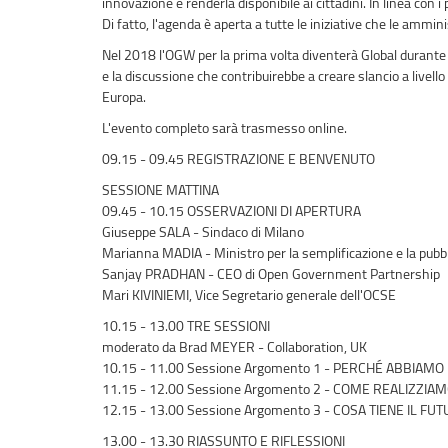
innovazione e renderla disponibile ai cittadini. In linea con
Di fatto, l'agenda è aperta a tutte le iniziative che le ammi
Nel 2018 l'OGW per la prima volta diventerà Global durante il
e la discussione che contribuirebbe a creare slancio a livell
Europa.
L'evento completo sarà trasmesso online.
09.15 - 09.45 REGISTRAZIONE E BENVENUTO
SESSIONE MATTINA
09.45 - 10.15 OSSERVAZIONI DI APERTURA
Giuseppe SALA - Sindaco di Milano
Marianna MADIA - Ministro per la semplificazione e la pub
Sanjay PRADHAN - CEO di Open Government Partnership
Mari KIVINIEMI, Vice Segretario generale dell'OCSE
10.15 - 13.00 TRE SESSIONI
moderato da Brad MEYER - Collaboration, UK
10.15 - 11.00 Sessione Argomento 1 - PERCHÉ ABBIAMO
11.15 - 12.00 Sessione Argomento 2 - COME REALIZZIA
12.15 - 13.00 Sessione Argomento 3 - COSA TIENE IL F
13.00 - 13.30 RIASSUNTO E RIFLESSIONI