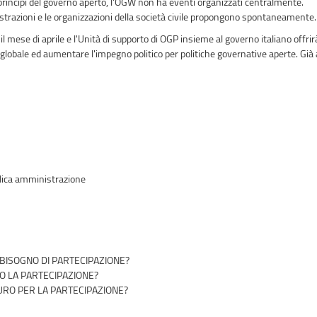
 i principi del governo aperto, l'OGW non ha eventi organizzati centralmente.
nistrazioni e le organizzazioni della società civile propongono spontaneamente.
 mese di aprile e l'Unità di supporto di OGP insieme al governo italiano offrirà
o globale ed aumentare l'impegno politico per politiche governative aperte. Già 
blica amministrazione
 BISOGNO DI PARTECIPAZIONE?
MO LA PARTECIPAZIONE?
UTURO PER LA PARTECIPAZIONE?