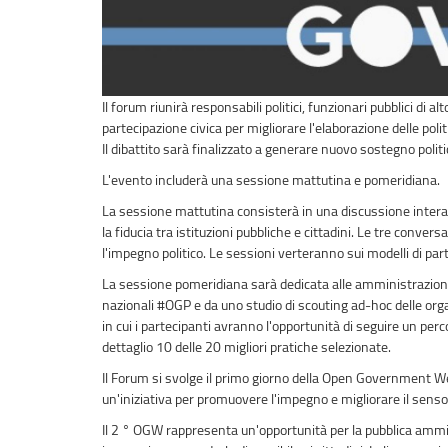
Il forum riunirà responsabili politici, funzionari pubblici di alt
partecipazione civica per migliorare l'elaborazione delle poli
Il dibattito sarà finalizzato a generare nuovo sostegno polit
L'evento includerà una sessione mattutina e pomeridiana.
La sessione mattutina consisterà in una discussione interat
la fiducia tra istituzioni pubbliche e cittadini. Le tre conve
l'impegno politico. Le sessioni verteranno sui modelli di part
La sessione pomeridiana sarà dedicata alle amministrazioni 
nazionali #OGP e da uno studio di scouting ad-hoc delle organ
in cui i partecipanti avranno l'opportunità di seguire un per
dettaglio 10 delle 20 migliori pratiche selezionate.
Il Forum si svolge il primo giorno della Open Government We
un'iniziativa per promuovere l'impegno e migliorare il senso
Il 2 ° OGW rappresenta un'opportunità per la pubblica ammini