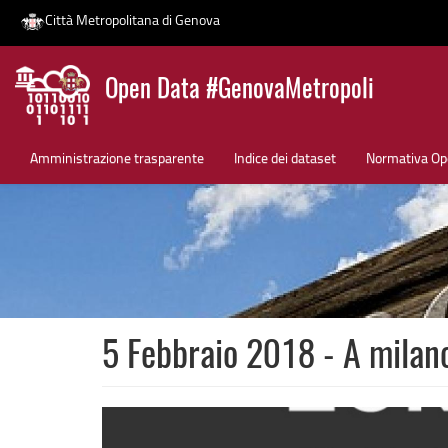
Città Metropolitana di Genova
Salta
Open Data #GenovaMetropoli
al
contenuto
News
principale
Amministrazione trasparente
Indice dei dataset
Normativa Op
5 Febbraio 2018 - A milan