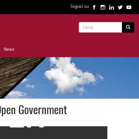
Seguici su:
Form
Cerca
di
News
ricerca
l'Open Government