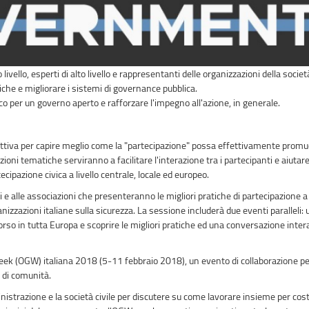
o livello, esperti di alto livello e rappresentanti delle organizzazioni della societ
tiche e migliorare i sistemi di governance pubblica.
ico per un governo aperto e rafforzare l'impegno all'azione, in generale.
tiva per capire meglio come la "partecipazione" possa effettivamente promuove
rsazioni tematiche serviranno a facilitare l'interazione tra i partecipanti e aiu
ecipazione civica a livello centrale, locale ed europeo.
e alle associazioni che presenteranno le migliori pratiche di partecipazione a
izzazioni italiane sulla sicurezza. La sessione includerà due eventi paralleli: 
corso in tutta Europa e scoprire le migliori pratiche ed una conversazione inte
ek (OGW) italiana 2018 (5-11 febbraio 2018), un evento di collaborazione per
 di comunità.
strazione e la società civile per discutere su come lavorare insieme per cost