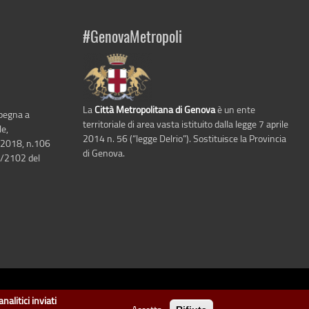
#GenovaMetropoli
La
Città Metropolitana di Genova
è un ente
mpegna a
territoriale di area vasta istituito dalla legge 7 aprile
le,
2014 n. 56 (“legge Delrio”). Sostituisce la Provincia
 2018, n.106
di Genova.
6/2102 del
i Genova
.
nalitici inviati