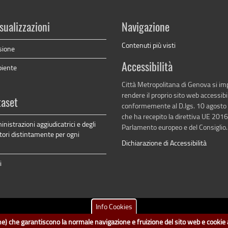
sualizzazioni
Navigazione
Contenuti più visti
sione
Accessibilità
biente
Città Metropolitana di Genova si i
rendere il proprio sito web accessibi
taset
conformemente al D.lgs. 10 agosto
che ha recepito la direttiva UE 201
inistrazioni aggiudicatrici e degli
Parlamento europeo e del Consiglio.
tori distintamente per ogni
Dichiarazione di Accessibilità
i
Info Cookies
tametropolitana.genova.it
è il progetto "Open Data" della
Città Metropolitana d
ione) che garantiscono la normale navigazione e fruizione del sito web e cookie a