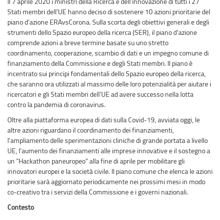
Il 7 aprile 2020 i ministri della Ricerca e dell'innovazione di tutti i 27
Stati membri dell'UE hanno deciso di sostenere 10 azioni prioritarie del
piano d'azione ERAvsCorona. Sulla scorta degli obiettivi generali e degli
strumenti dello Spazio europeo della ricerca (SER), il piano d'azione
comprende azioni a breve termine basate su uno stretto
coordinamento, cooperazione, scambio di dati e un impegno comune di
finanziamento della Commissione e degli Stati membri. Il piano è
incentrato sui principi fondamentali dello Spazio europeo della ricerca,
che saranno ora utilizzati al massimo delle loro potenzialità per aiutare i
ricercatori e gli Stati membri dell'UE ad avere successo nella lotta
contro la pandemia di coronavirus.
Oltre alla piattaforma europea di dati sulla Covid-19, avviata oggi, le
altre azioni riguardano il coordinamento dei finanziamenti,
l'ampliamento delle sperimentazioni cliniche di grande portata a livello
UE, l'aumento dei finanziamenti alle imprese innovative e il sostegno a
un "Hackathon paneuropeo" alla fine di aprile per mobilitare gli
innovatori europei e la società civile. Il piano comune che elenca le azioni
prioritarie sarà aggiornato periodicamente nei prossimi mesi in modo
co-creativo tra i servizi della Commissione e i governi nazionali.
Contesto