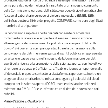
proteiche, dati della ricerca preclinica e delle sperimentazioni cliniche,
come pure dati epidemiologici. È il risultato di un impegno congiunto
della Commissione europea, dell'Istituto europeo di bioinformatica che
fa capo al Laboratorio europeo di biologia molecolare (EMBL-EBI),
dell'infrastruttura Elixir e del progetto COMPARE, come pure degli Stati
membri e di altri partner.
La condivisione rapida e aperta dei dati consente di accelerare
fortemente la ricerca e le scoperte e di reagire in modo efficace
all'emergenza del coronavirus. La piattaforma europea di dati sulla
Covid-19 è coerente con i principi stabiliti nella dichiarazione sulla
condivisione dei dati in un'emergenza di sanità pubblica e rappresenta
un ulteriore passo avanti nell'impegno della Commissione per dati
aperti della ricerca e la promozione della scienza aperta, con l'obiettivo
di rendere la scienza più efficiente, affidabile e idonea a rispondere alle
sfide sociali. In questo contesto la piattaforma rappresenta inoltre un
progetto pilota prioritario che mira a conseguire gli obiettivi del cloud
europeo per la scienza aperta (EOSC), avvalendosi anche delle reti
esistenti tra EMBL-EBI e le infrastrutture di dati dei sistemi sanitari
pubblici.
Piano d'azione ERAvsCorona