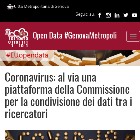
Città Metropolitana di Genova
Seguici su:
Salta
al
Open Data #GenovaMetropoli
contenuto
Tog
News
principale
nav
Coronavirus: al via una
piattaforma della Commissione
per la condivisione dei dati tra i
ricercatori