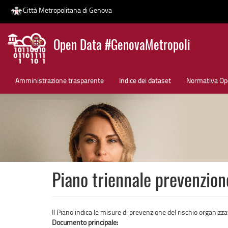
Città Metropolitana di Genova
Salta
Open Data #GenovaMetropoli
al
contenuto
News
principale
Amministrazione trasparente
Indice dei dataset
Normativa Op
Piano triennale prevenzio
Il Piano indica le misure di prevenzione del rischio organizz
Documento principale: