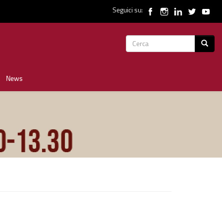
Seguici su:
Form
Cerca
di
News
ricerca