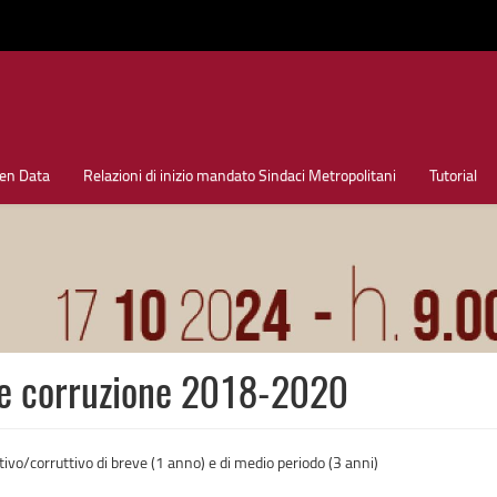
en Data
Relazioni di inizio mandato Sindaci Metropolitani
Tutorial
ne corruzione 2018-2020
ativo/corruttivo di breve (1 anno) e di medio periodo (3 anni)