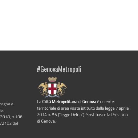
#GenovaMetropoli
La
Città Metropolitana di Genova
è un ente
mpegna a
territoriale di area vasta istituito dalla legge 7 aprile
le,
2014 n. 56 (“legge Delrio”). Sostituisce la Provincia
 2018, n.106
di Genova.
6/2102 del