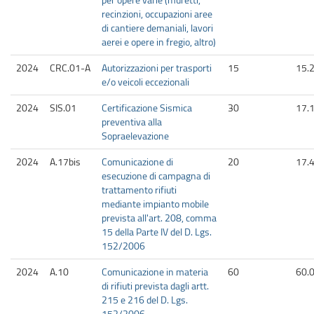
recinzioni, occupazioni aree
di cantiere demaniali, lavori
aerei e opere in fregio, altro)
2024
CRC.01-A
Autorizzazioni per trasporti
15
15.
e/o veicoli eccezionali
2024
SIS.01
Certificazione Sismica
30
17.
preventiva alla
Sopraelevazione
2024
A.17bis
Comunicazione di
20
17.
esecuzione di campagna di
trattamento rifiuti
mediante impianto mobile
prevista all'art. 208, comma
15 della Parte IV del D. Lgs.
152/2006
2024
A.10
Comunicazione in materia
60
60.
di rifiuti prevista dagli artt.
215 e 216 del D. Lgs.
152/2006