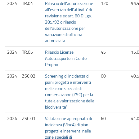
2024
TR.04
Rilascio dell'autorizzazione
120
95.
all'esercizio dell'attivita' di
revisione ex art. 80 D.Lgs.
285/92 o rilascio
dell'autorizzazione per
variazione di officina
autorizzata
2024
TR.05
Rilascio Licenze
45
15.
Autotrasporto in Conto
Proprio
2024
ZSC.02
Screening di incidenza di
60
40.
piani progetti e interventi
nelle zone speciali di
conservazione (ZSC) per la
tutela e valorizzazione della
biodiversita'
2024
ZSC.01
Valutazione appropriata di
60
41.
incidenza (VIncA) di piani
progetti e interventi nelle
zone speciali di