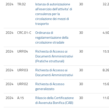
2024
TR.02
Istanza di autorizzazione
30
32.
all’esercizio dell’attivita' di
consulenza per la
circolazione dei mezzi di
trasporto
2024
CRC.01-C
Ordinanza di
30
4.5
regolamentazione della
circolazione stradale
2024
URP.04
Richiesta di Accesso ai
30
15.
Documenti Amministrativi
(Pratiche strutturali)
2024
URP.03
Richiesta di Accesso ai
30
8.2
Documenti Amministrativi
2024
URP.02
Richiesta di Accesso
30
15.
generalizzato
2024
A.15
Rilascio della Certificazione
30
11.
di Avvenuta Bonifica (CAB)