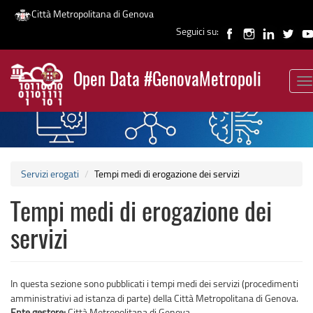
Città Metropolitana di Genova
Seguici su:
Salta
al
Open Data #GenovaMetropoli
contenuto
To
News
principale
na
Servizi erogati
Tempi medi di erogazione dei servizi
Tempi medi di erogazione dei
servizi
In questa sezione sono pubblicati i tempi medi dei servizi (procedimenti
amministrativi ad istanza di parte) della Città Metropolitana di Genova.
Ente gestore:
Città Metropolitana di Genova