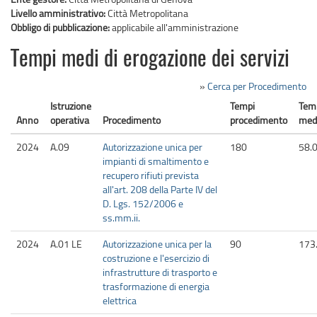
Livello amministrativo:
Città Metropolitana
Obbligo di pubblicazione:
applicabile all'amministrazione
Tempi medi di erogazione dei servizi
»
Cerca per Procedimento
Istruzione
Tempi
Tem
Anno
operativa
Procedimento
procedimento
med
2024
A.09
Autorizzazione unica per
180
58.
impianti di smaltimento e
recupero rifiuti prevista
all'art. 208 della Parte IV del
D. Lgs. 152/2006 e
ss.mm.ii.
2024
A.01 LE
Autorizzazione unica per la
90
173
costruzione e l'esercizio di
infrastrutture di trasporto e
trasformazione di energia
elettrica