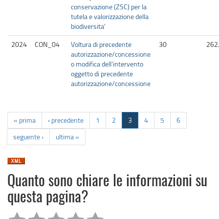
conservazione (ZSC) per la
tutela e valorizzazione della
biodiversita'
2024
CON_04
Voltura di precedente
30
262
autorizzazione/concessione
o modifica dell’intervento
oggetto di precedente
autorizzazione/concessione
« prima
‹ precedente
1
2
3
4
5
6
seguente ›
ultima »
Quanto sono chiare le informazioni su
questa pagina?