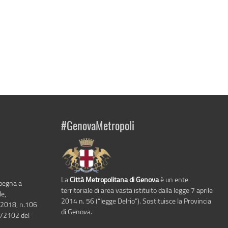
#GenovaMetropoli
La
Città Metropolitana di Genova
è un ente
mpegna a
territoriale di area vasta istituito dalla legge 7 aprile
le,
2014 n. 56 (“legge Delrio”). Sostituisce la Provincia
 2018, n.106
di Genova.
6/2102 del