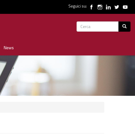
Seguici su:
Form
Cerca
di
News
ricerca