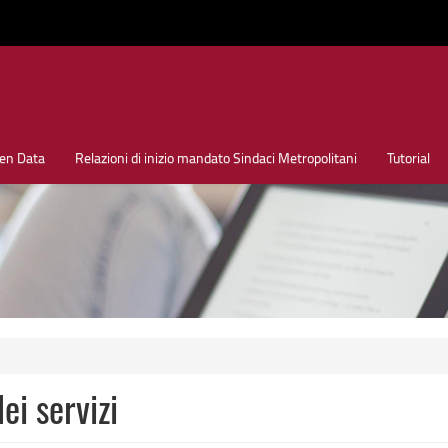
en Data
Relazioni di inizio mandato Sindaci Metropolitani
Tutorial
ei servizi