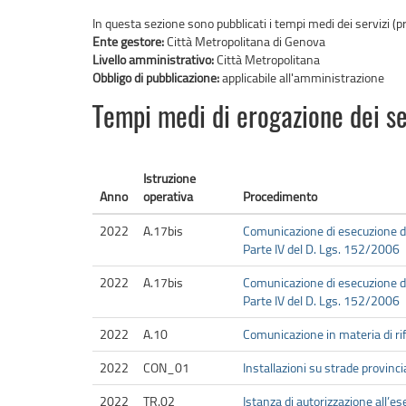
In questa sezione sono pubblicati i tempi medi dei servizi (
Ente gestore:
Città Metropolitana di Genova
Livello amministrativo:
Città Metropolitana
Obbligo di pubblicazione:
applicabile all'amministrazione
Tempi medi di erogazione dei se
Istruzione
Anno
operativa
Procedimento
2022
A.17bis
Comunicazione di esecuzione di
Parte IV del D. Lgs. 152/2006
2022
A.17bis
Comunicazione di esecuzione di
Parte IV del D. Lgs. 152/2006
2022
A.10
Comunicazione in materia di rif
2022
CON_01
Installazioni su strade provincia
2022
TR.02
Istanza di autorizzazione all’ese