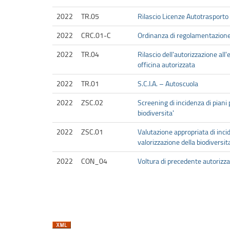
2022
TR.05
Rilascio Licenze Autotrasporto
2022
CRC.01-C
Ordinanza di regolamentazione 
2022
TR.04
Rilascio dell'autorizzazione all'
officina autorizzata
2022
TR.01
S.C.I.A. – Autoscuola
2022
ZSC.02
Screening di incidenza di piani 
biodiversita'
2022
ZSC.01
Valutazione appropriata di incid
valorizzazione della biodiversit
2022
CON_04
Voltura di precedente autorizz