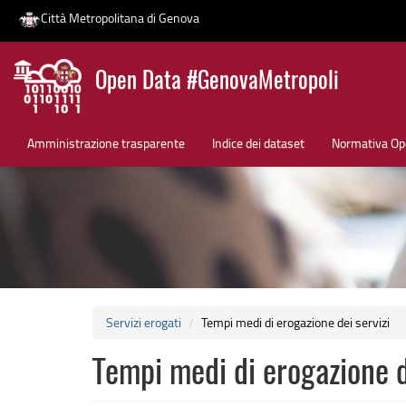
Città Metropolitana di Genova
Salta
Open Data #GenovaMetropoli
al
contenuto
News
principale
Amministrazione trasparente
Indice dei dataset
Normativa Op
Servizi erogati
Tempi medi di erogazione dei servizi
Tempi medi di erogazione d