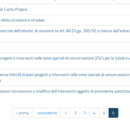
 in Conto Proprio
della circolazione stradale
esercizio dell'attivita' di revisione ex art. 80 D.Lgs. 285/92 o rilascio dell'auto
progetti e interventi nelle zone speciali di conservazione (ZSC) per la tutela e 
enza (VIncA) di piani progetti e interventi nelle zone speciali di conservazione 
a'
azione/concessione o modifica dell’intervento oggetto di precedente autoriz
« prima
‹ precedente
1
2
3
4
5
6