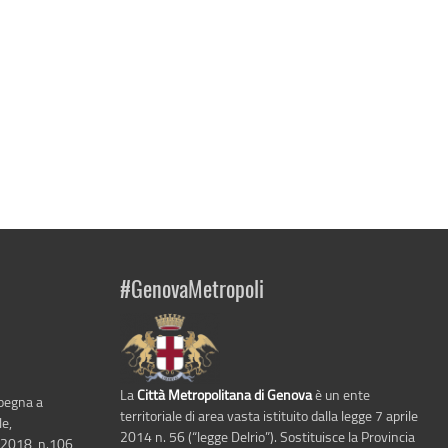
#GenovaMetropoli
La
Città Metropolitana di Genova
è un ente
mpegna a
territoriale di area vasta istituito dalla legge 7 aprile
le,
2014 n. 56 (“legge Delrio”). Sostituisce la Provincia
 2018, n.106