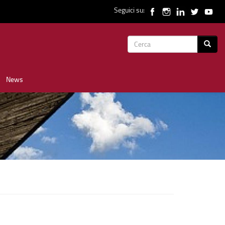
Seguici su:
Form
Cerca
di
News
ricerca