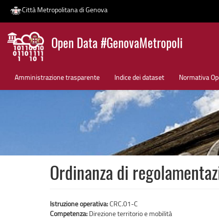
Città Metropolitana di Genova
Salta
Open Data #GenovaMetropoli
al
contenuto
News
principale
Amministrazione trasparente
Indice dei dataset
Normativa Op
Ordinanza di regolamentazi
Istruzione operativa:
CRC.01-C
Competenza:
Direzione territorio e mobilità