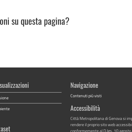
ioni su questa pagina?
sualizzazioni
Navigazione
Contenuti più visti
sione
Accessibilità
biente
Città Metropolitana di Genova si i
rendere il proprio sito web accessibi
taset
conformemente al D.lgs. 10 agosto