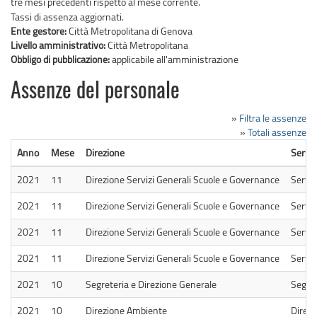
tre mesi precedenti rispetto al mese corrente.
Tassi di assenza aggiornati.
Ente gestore:
Città Metropolitana di Genova
Livello amministrativo:
Città Metropolitana
Obbligo di pubblicazione:
applicabile all'amministrazione
Assenze del personale
»
Filtra le assenze
»
Totali assenze
Anno
Mese
Direzione
Serviz
2021
11
Direzione Servizi Generali Scuole e Governance
Serviz
2021
11
Direzione Servizi Generali Scuole e Governance
Serviz
2021
11
Direzione Servizi Generali Scuole e Governance
Serviz
2021
11
Direzione Servizi Generali Scuole e Governance
Serviz
2021
10
Segreteria e Direzione Generale
Segret
2021
10
Direzione Ambiente
Direz