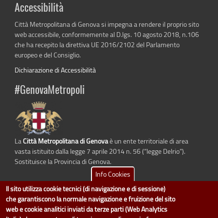
Accessibilità
Città Metropolitana di Genova si impegna a rendere il proprio sito
web accessibile, conformemente al D.lgs. 10 agosto 2018, n.106
che ha recepito la direttiva UE 2016/2102 del Parlamento
europeo e del Consiglio.
Dichiarazione di Accessibilità
#GenovaMetropoli
La
Città Metropolitana di Genova
è un ente territoriale di area
vasta istituito dalla legge 7 aprile 2014 n. 56 (“legge Delrio”).
Sostituisce la Provincia di Genova.
Info Cookies
Il sito utilizza cookie tecnici (di navigazione e di sessione)
che garantiscono la normale navigazione e fruizione del sito
dati.cittametropolitana.genova.it
è il progetto "Open Data" della
Città
web e cookie analitici inviati da terze parti (Web Analytics
Metropolitana di Genova
.