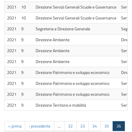
2021
10
Direzione Servizi Generali Scuole e Governance
Serviz
2021
10
Direzione Servizi Generali Scuole e Governance
Serviz
2021
9
Segreteria e Direzione Generale
Segret
2021
9
Direzione Ambiente
Direz
2021
9
Direzione Ambiente
Serviz
2021
9
Direzione Ambiente
Serviz
2021
9
Direzione Patrimonio e sviluppo economico
Direzi
2021
9
Direzione Patrimonio e sviluppo economico
Serviz
2021
9
Direzione Patrimonio e sviluppo economico
Serviz
2021
9
Direzione Territorio e mobilità
Serviz
« prima
‹ precedente
…
32
33
34
35
36