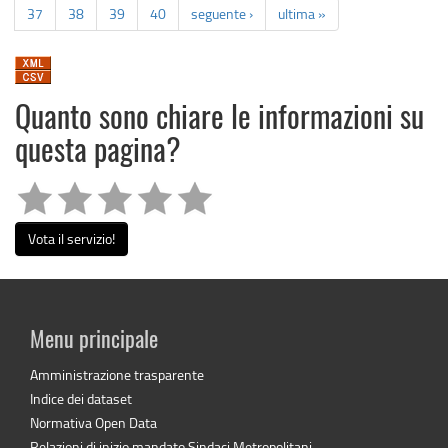
37
38
39
40
seguente ›
ultima »
Quanto sono chiare le informazioni su
questa pagina?
Vota il servizio!
Menu principale
Amministrazione trasparente
Indice dei dataset
Normativa Open Data
Relazioni di inizio mandato Sindaci Metropolitani