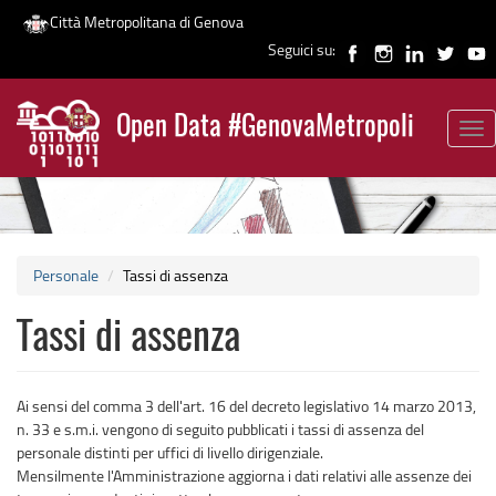
Città Metropolitana di Genova
Seguici su:
Salta
al
Open Data #GenovaMetropoli
contenuto
Tog
News
principale
nav
Personale
Tassi di assenza
Tassi di assenza
Ai sensi del comma 3 dell'art. 16 del decreto legislativo 14 marzo 2013,
n. 33 e s.m.i. vengono di seguito pubblicati i tassi di assenza del
personale distinti per uffici di livello dirigenziale.
Mensilmente l'Amministrazione aggiorna i dati relativi alle assenze dei