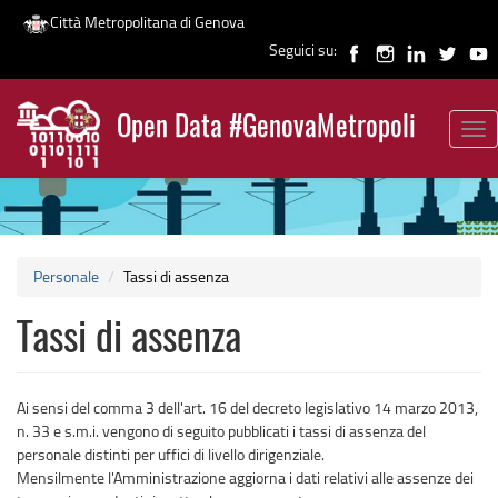
Città Metropolitana di Genova
Seguici su:
Salta
al
Open Data #GenovaMetropoli
contenuto
Tog
News
principale
nav
Personale
Tassi di assenza
Tassi di assenza
Ai sensi del comma 3 dell'art. 16 del decreto legislativo 14 marzo 2013,
n. 33 e s.m.i. vengono di seguito pubblicati i tassi di assenza del
personale distinti per uffici di livello dirigenziale.
Mensilmente l'Amministrazione aggiorna i dati relativi alle assenze dei