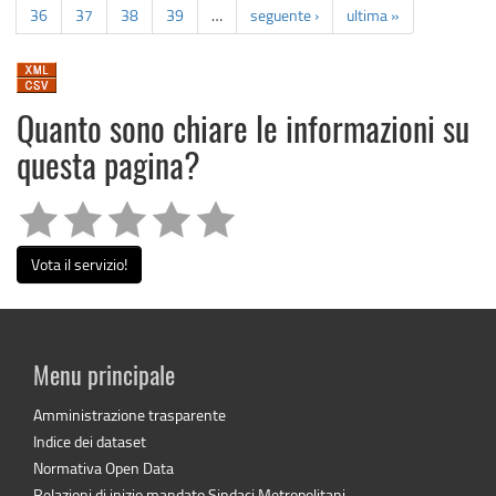
36
37
38
39
…
seguente ›
ultima »
Quanto sono chiare le informazioni su
questa pagina?
Vota il servizio!
Menu principale
Amministrazione trasparente
Indice dei dataset
Normativa Open Data
Relazioni di inizio mandato Sindaci Metropolitani