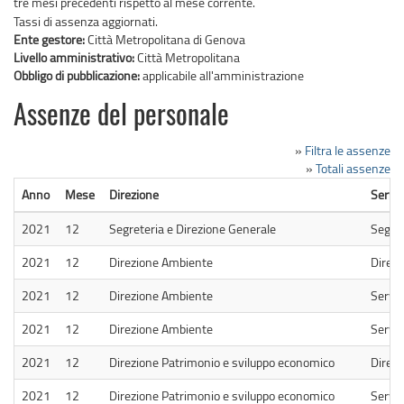
tre mesi precedenti rispetto al mese corrente.
Tassi di assenza aggiornati.
Ente gestore:
Città Metropolitana di Genova
Livello amministrativo:
Città Metropolitana
Obbligo di pubblicazione:
applicabile all'amministrazione
Assenze del personale
»
Filtra le assenze
»
Totali assenze
Anno
Mese
Direzione
Serviz
2021
12
Segreteria e Direzione Generale
Segret
2021
12
Direzione Ambiente
Direz
2021
12
Direzione Ambiente
Serviz
2021
12
Direzione Ambiente
Serviz
2021
12
Direzione Patrimonio e sviluppo economico
Direzi
2021
12
Direzione Patrimonio e sviluppo economico
Serviz