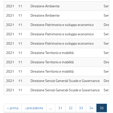
2021
11
Direzione Ambiente
Serviz
2021
11
Direzione Ambiente
Serviz
2021
11
Direzione Patrimonio e sviluppo economico
Direzi
2021
11
Direzione Patrimonio e sviluppo economico
Serviz
2021
11
Direzione Patrimonio e sviluppo economico
Serviz
2021
11
Direzione Territorio e mobilità
Serviz
2021
11
Direzione Territorio e mobilità
Direzi
2021
11
Direzione Territorio e mobilità
Serviz
2021
11
Direzione Servizi Generali Scuole e Governance
Direzi
2021
11
Direzione Servizi Generali Scuole e Governance
Servizi
« prima
‹ precedente
…
31
32
33
34
35