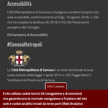
Accessibilità
Città Metropolitana di Genova si impegna a rendere il proprio sito
web accessibile, conformemente al D.lgs. 10 agosto 2018, n.106
che ha recepito la direttiva UE 2016/2102 del Parlamento
europeo e del Consiglio.
Dichiarazione di Accessibilità
#GenovaMetropoli
La
Città Metropolitana di Genova
è un ente territoriale di area
vasta istituito dalla legge 7 aprile 2014 n. 56 (“legge Delrio”).
Sostituisce la Provincia di Genova.
Info Cookies
Il sito utilizza cookie tecnici (di navigazione e di sessione)
che garantiscono la normale navigazione e fruizione del sito
dati.cittametropolitana.genova.it
è il progetto "Open Data" della
Città
web e cookie analitici inviati da terze parti (Web Analytics
Metropolitana di Genova
.