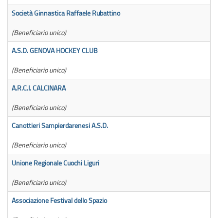
Società Ginnastica Raffaele Rubattino
3
(Beneficiario unico)
A.S.D. GENOVA HOCKEY CLUB
2
(Beneficiario unico)
A.R.C.I. CALCINARA
8
(Beneficiario unico)
Canottieri Sampierdarenesi A.S.D.
8
(Beneficiario unico)
Unione Regionale Cuochi Liguri
5
(Beneficiario unico)
Associazione Festival dello Spazio
3