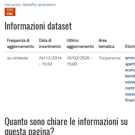
Cerca tra i benefici economici
Informazioni dataset
Frequenza di
Data di
Ultimo
Area
aggiornamento
inserimento
aggiornamento
tematica
Etich
su richiesta
24/12/2014
10/03/2026 -
Trasparenza
ammi
- 15:53
15:00
apert
econo
benef
sovve
contr
sussi
finanz
Quanto sono chiare le informazioni su
questa pagina?