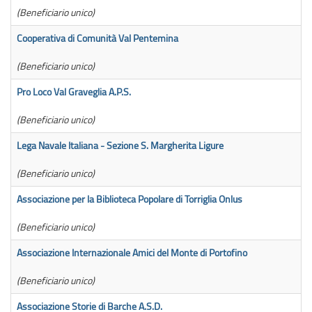
(Beneficiario unico)
Cooperativa di Comunità Val Pentemina
3
(Beneficiario unico)
Pro Loco Val Graveglia A.P.S.
2
(Beneficiario unico)
Lega Navale Italiana - Sezione S. Margherita Ligure
1
(Beneficiario unico)
Associazione per la Biblioteca Popolare di Torriglia Onlus
3
(Beneficiario unico)
Associazione Internazionale Amici del Monte di Portofino
1
(Beneficiario unico)
Associazione Storie di Barche A.S.D.
3