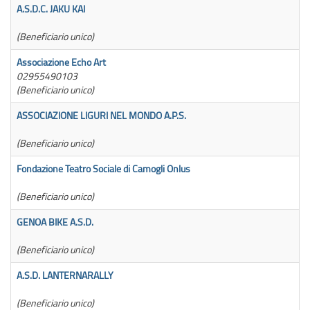
A.S.D.C. JAKU KAI
3
(Beneficiario unico)
Associazione Echo Art
2
02955490103
(Beneficiario unico)
ASSOCIAZIONE LIGURI NEL MONDO A.P.S.
1
(Beneficiario unico)
Fondazione Teatro Sociale di Camogli Onlus
5
(Beneficiario unico)
GENOA BIKE A.S.D.
1
(Beneficiario unico)
A.S.D. LANTERNARALLY
1
(Beneficiario unico)