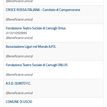
(Beneficiario unico)
CROCE ROSSA ITALIANA - Comitato di Campomorone
3
(Beneficiario unico)
Fondazione Teatro Sociale di Camogli Onlus
4
01331050995
(Beneficiario unico)
Associazione Liguri nel Mondo A.P.S.
1
(Beneficiario unico)
Fondazione Teatro Sociale di Camogli ONLUS
5
(Beneficiario unico)
A.S.D. QUINTO F.C.
1
(Beneficiario unico)
COMUNE DI USCIO
3