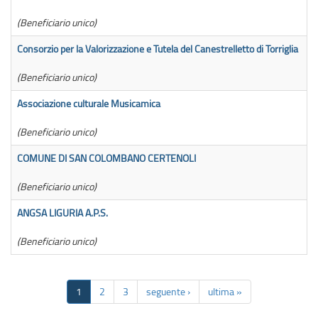
(Beneficiario unico)
Consorzio per la Valorizzazione e Tutela del Canestrelletto di Torriglia
3
(Beneficiario unico)
Associazione culturale Musicamica
1
(Beneficiario unico)
COMUNE DI SAN COLOMBANO CERTENOLI
3
(Beneficiario unico)
ANGSA LIGURIA A.P.S.
9
(Beneficiario unico)
1
2
3
seguente ›
ultima »