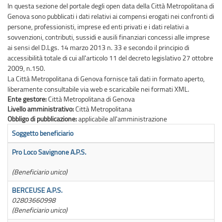
In questa sezione del portale degli open data della Città Metropolitana di
Genova sono pubblicati i dati relativi ai compensi erogati nei confronti di
persone, professionisti, imprese ed enti privati e i dati relativi a
sovvenzioni, contributi, sussidi e ausili finanziari concessi alle imprese
ai sensi del D.Lgs. 14 marzo 2013 n. 33 e secondo il principio di
accessibilità totale di cui all'articolo 11 del decreto legislativo 27 ottobre
2009, n.150.
La Città Metropolitana di Genova fornisce tali dati in formato aperto,
liberamente consultabile via web e scaricabile nei formati XML.
Ente gestore:
Città Metropolitana di Genova
Livello amministrativo:
Città Metropolitana
Obbligo di pubblicazione:
applicabile all'amministrazione
Soggetto beneficiario
Im
Pro Loco Savignone A.P.S.
4
(Beneficiario unico)
BERCEUSE A.P.S.
4
02803660998
(Beneficiario unico)