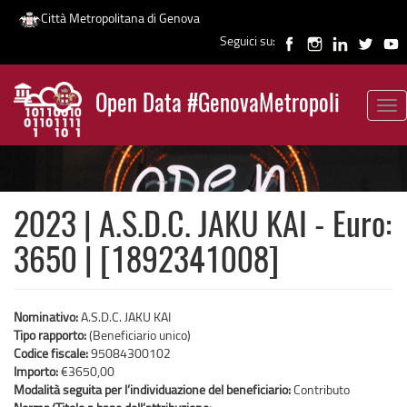
Città Metropolitana di Genova
Seguici su:
Salta
al
Open Data #GenovaMetropoli
contenuto
Tog
News
principale
nav
2023 | A.S.D.C. JAKU KAI - Euro:
3650 | [1892341008]
Nominativo:
A.S.D.C. JAKU KAI
Tipo rapporto:
(Beneficiario unico)
Codice fiscale:
95084300102
Importo:
€3650,00
Modalità seguita per l’individuazione del beneficiario:
Contributo