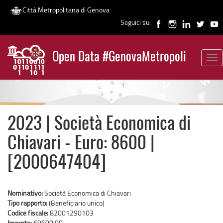
Città Metropolitana di Genova
Seguici su:
Salta
al
Open Data #GenovaMetropoli
contenuto
Tog
News
principale
nav
2023 | Società Economica di
Chiavari - Euro: 8600 |
[2000647404]
Nominativo:
Società Economica di Chiavari
Tipo rapporto:
(Beneficiario unico)
Codice fiscale:
82001290103
Importo:
€8600,00