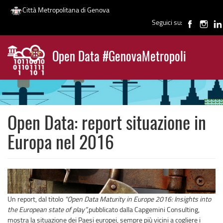
Città Metropolitana di Genova
Seguici su:
Salta
al
Open Data #GenovaMetropoli
contenuto
News
principale
Open Data: report situazione in
Europa nel 2016
Un report, dal titolo
"Open Data Maturity in Europe 2016: Insights into
the European state of play”
,pubblicato dalla Capgemini Consulting,
mostra la situazione dei Paesi europei, sempre più vicini a cogliere i