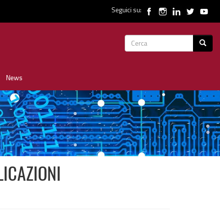
Seguici su:
Form
Cerca
di
News
ricerca
LICAZIONI