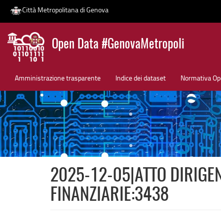
Città Metropolitana di Genova
Salta
Open Data #GenovaMetropoli
al
contenuto
News
principale
Amministrazione trasparente
Indice dei dataset
Normativa Op
2025-12-05|ATTO DIRIGEN
FINANZIARIE:3438