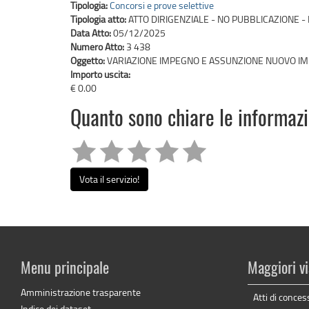
Tipologia:
Concorsi e prove selettive
Tipologia atto:
ATTO DIRIGENZIALE - NO PUBBLICAZIONE - 
Data Atto:
05/12/2025
Numero Atto:
3 438
Oggetto:
VARIAZIONE IMPEGNO E ASSUNZIONE NUOVO IMP
Importo uscita:
€ 0.00
Quanto sono chiare le informaz
Vota il servizio!
Menu principale
Maggiori vi
Amministrazione trasparente
Atti di conces
Indice dei dataset