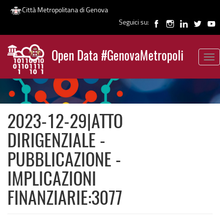
Città Metropolitana di Genova
Seguici su:
Salta
al
Open Data #GenovaMetropoli
contenuto
Tog
News
principale
nav
2023-12-29|ATTO
DIRIGENZIALE -
PUBBLICAZIONE -
IMPLICAZIONI
FINANZIARIE:3077