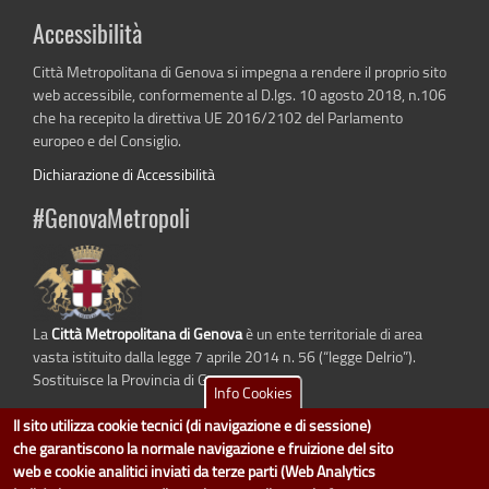
Accessibilità
Città Metropolitana di Genova si impegna a rendere il proprio sito
web accessibile, conformemente al D.lgs. 10 agosto 2018, n.106
che ha recepito la direttiva UE 2016/2102 del Parlamento
europeo e del Consiglio.
Dichiarazione di Accessibilità
#GenovaMetropoli
La
Città Metropolitana di Genova
è un ente territoriale di area
vasta istituito dalla legge 7 aprile 2014 n. 56 (“legge Delrio”).
Sostituisce la Provincia di Genova.
Info Cookies
Il sito utilizza cookie tecnici (di navigazione e di sessione)
che garantiscono la normale navigazione e fruizione del sito
web e cookie analitici inviati da terze parti (Web Analytics
dati.cittametropolitana.genova.it
è il progetto "Open Data" della
Città