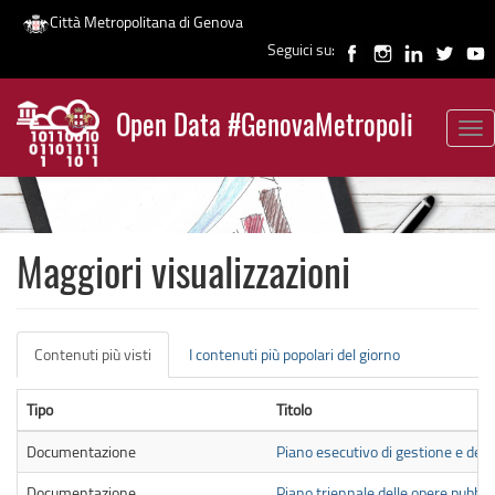
Città Metropolitana di Genova
Seguici su:
Salta
al
Open Data #GenovaMetropoli
contenuto
Tog
News
principale
nav
Maggiori visualizzazioni
Schede
Contenuti più visti
(scheda
I contenuti più popolari del giorno
primarie
attiva)
Tipo
Titolo
Documentazione
Piano esecutivo di gestione e de
Documentazione
Piano triennale delle opere pubb