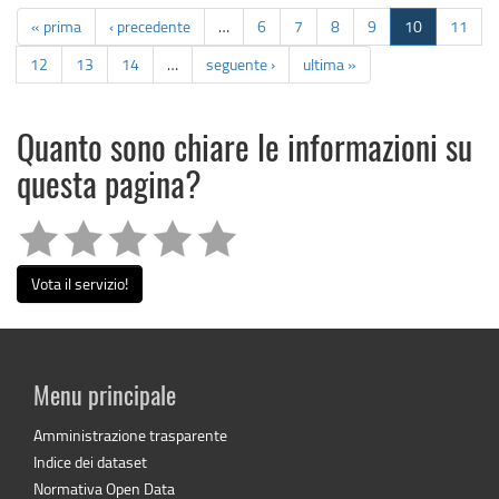
« prima
‹ precedente
…
6
7
8
9
10
11
12
13
14
…
seguente ›
ultima »
Quanto sono chiare le informazioni su
questa pagina?
Vota il servizio!
Menu principale
Amministrazione trasparente
Indice dei dataset
Normativa Open Data