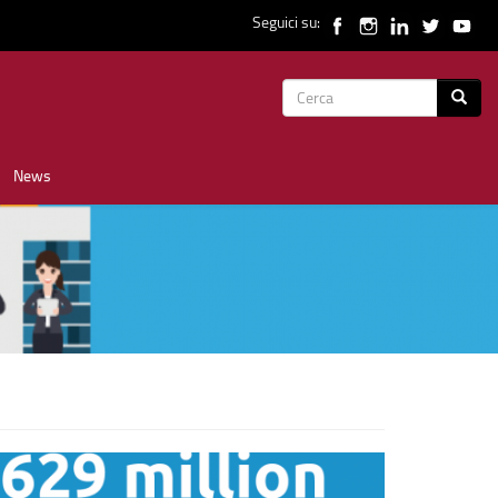
Seguici su:
Form
Cerca
di
News
ricerca