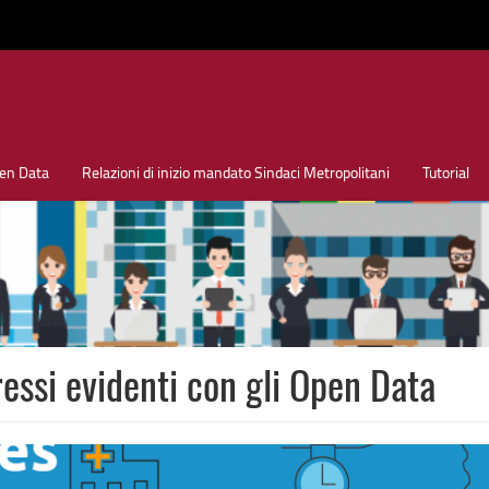
en Data
Relazioni di inizio mandato Sindaci Metropolitani
Tutorial
ressi evidenti con gli Open Data