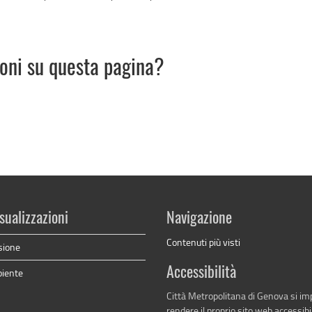
ioni su questa pagina?
sualizzazioni
Navigazione
Contenuti più visti
sione
Accessibilità
biente
Città Metropolitana di Genova si i
rendere il proprio sito web accessibi