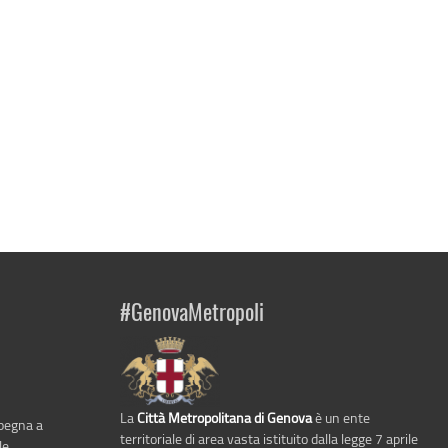
#GenovaMetropoli
La
Città Metropolitana di Genova
è un ente
mpegna a
territoriale di area vasta istituito dalla legge 7 aprile
le,