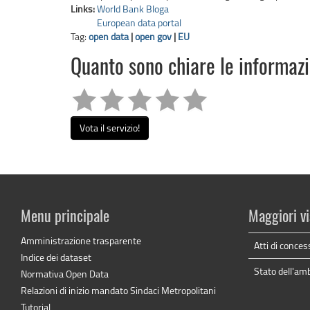
Links:
World Bank Bloga
European data portal
Tag:
open data
|
open gov
|
EU
Quanto sono chiare le informaz
Vota il servizio!
Menu principale
Maggiori vi
Amministrazione trasparente
Atti di conces
Indice dei dataset
Stato dell'am
Normativa Open Data
Relazioni di inizio mandato Sindaci Metropolitani
Tutorial