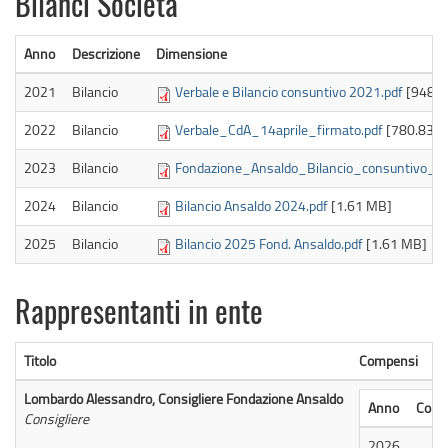
Bilanci Società
Anno
Descrizione
Dimensione
2021
Bilancio
Verbale e Bilancio consuntivo 2021.pdf
[948.8
2022
Bilancio
Verbale_CdA_14aprile_firmato.pdf
[780.83 K
2023
Bilancio
Fondazione_Ansaldo_Bilancio_consuntivo_2
2024
Bilancio
Bilancio Ansaldo 2024.pdf
[1.61 MB]
2025
Bilancio
Bilancio 2025 Fond. Ansaldo.pdf
[1.61 MB]
Rappresentanti in ente
Titolo
Compensi
Lombardo Alessandro, Consigliere Fondazione Ansaldo
Anno
Comp
Consigliere
2026