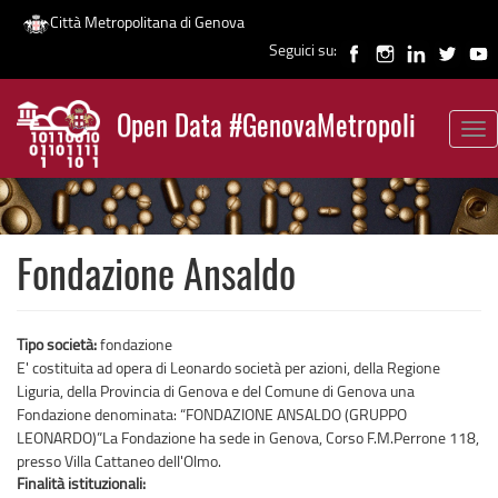
Città Metropolitana di Genova
Seguici su:
Salta
al
Open Data #GenovaMetropoli
contenuto
Tog
News
principale
nav
Fondazione Ansaldo
Tipo società:
fondazione
E' costituita ad opera di Leonardo società per azioni, della Regione
Liguria, della Provincia di Genova e del Comune di Genova una
Fondazione denominata: “FONDAZIONE ANSALDO (GRUPPO
LEONARDO)”La Fondazione ha sede in Genova, Corso F.M.Perrone 118,
presso Villa Cattaneo dell'Olmo.
Finalità istituzionali: