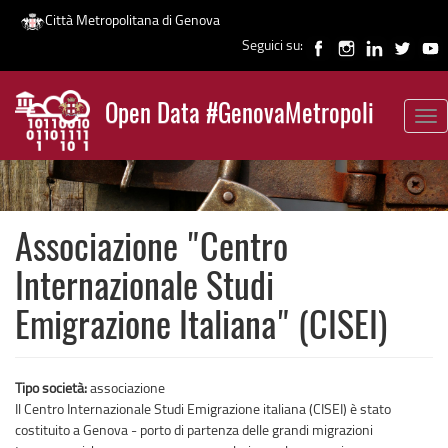
Città Metropolitana di Genova
Seguici su:
Salta
al
Open Data #GenovaMetropoli
contenuto
Tog
News
principale
nav
Associazione "Centro
Internazionale Studi
Emigrazione Italiana" (CISEI)
Tipo società:
associazione
Il Centro Internazionale Studi Emigrazione italiana (CISEI) è stato
costituito a Genova - porto di partenza delle grandi migrazioni