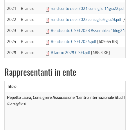
2021
Bilancio
rendiconto cisei 2021 consiglio 14giu22.pdf
[3
2022
Bilancio
rendiconto cisei 2022consiglio 6giu23.pdf
[438
2023
Bilancio
Rendiconto CISEI 2023 Assemblea 16lug24.pd
2024
Bilancio
Rendiconto CISEI 2024.pdf
[609.64 KB]
2025
Bilancio
Bilancio 2025 CISEI.pdf
[488.3 KB]
Rappresentanti in ente
Titolo
Repetto Laura, Consigliere Associazione "Centro Internazionale Studi Emig
Consigliere