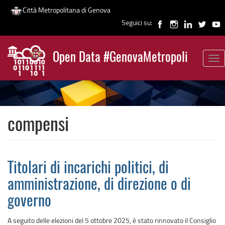
Città Metropolitana di Genova
Seguici su:
Salta
al
Open Data #GenovaMetropoli
contenuto
Tog
News
principale
nav
compensi
Titolari di incarichi politici, di
amministrazione, di direzione o di
governo
A seguito delle elezioni del 5 ottobre 2025, è stato rinnovato il Consiglio