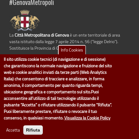
#GenovaMetropoli
La
Città Metropolitana di Genova
è un ente territoriale di area
vasta istituito dalla legge 7 aprile 2014 n. 56 (“legge Delrio”).
Sostituisce la Provincia di Genova.
Info Cookies
Il sito utilizza cookie tecnici (di navigazione e di sessione)
che garantiscono la normale navigazione e fruizione del sito
web e cookie analitici inviati da terze parti (Web Analytics
dati.cittametropolitana.genova.it
è il progetto "Open Data" della
Città
Italia) che consentono di tracciare e analizzare, in forma
Metropolitana di Genova
.
anonima, il comportamento per quanto riguarda tempi,
Il design e la gestione sono a cura del Servizio Sistemi Informativi. Ogni
ubicazione geografica e comportamento sul sito.Puoi
Direzione è responsabile per la parte di "dati" e "dataset".
acconsentire all’utilizzo di tali tecnologie utilizzando il
accedi (area riservata)
|
contatti
|
privacy
|
Statistiche
|
pulsante “Accetta” o rifiutare utilizzando il pulsante "Rifiuta".
Puoi liberamente prestare, rifiutare o revocare il tuo
consenso, in qualsiasi momento.
Visualizza la Cookie Policy
Accetta
Rifiuta