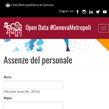
Città Metropolitana di Genova
Seguici su:
Salta
al
Open Data #GenovaMetropoli
contenuto
Tog
News
principale
nav
Assenze del personale
Anno
Filtra per anno (es. 2014)
Mese