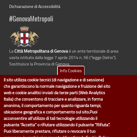
Dichiarazione di Accessibilità
#GenovaMetropoli
La
Città Metropolitana di Genova
è un ente territoriale di area
vasta istituito dalla legge 7 aprile 2014 n. 56 (“legge Delrio”).
Sostituisce la Provincia di Genova.
Info Cookies
Il sito utilizza cookie tecnici (di navigazione e di sessione)
che garantiscono la normale navigazione e fruizione del sito
dati.cittametropolitana.genova.it
è il progetto "Open Data" della
Città
web e cookie analitici inviati da terze parti (Web Analytics
Metropolitana di Genova
.
Italia) che consentono di tracciare e analizzare, in forma
Il design e la gestione sono a cura del Servizio Sistemi Informativi. Ogni
anonima, il comportamento per quanto riguarda tempi,
Direzione è responsabile per la parte di "dati" e "dataset".
ubicazione geografica e comportamento sul sito.Puoi
accedi (area riservata)
|
contatti
|
privacy
|
Statistiche
|
acconsentire all’utilizzo di tali tecnologie utilizzando il
pulsante “Accetta” o rifiutare utilizzando il pulsante "Rifiuta".
Puoi liberamente prestare, rifiutare o revocare il tuo