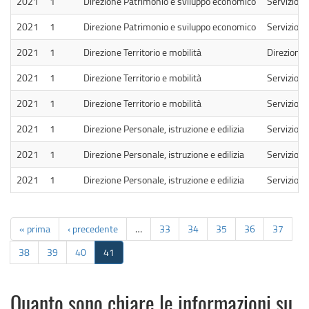
2021
1
Direzione Patrimonio e sviluppo economico
Servizio P
2021
1
Direzione Patrimonio e sviluppo economico
Servizio S
2021
1
Direzione Territorio e mobilità
Direzione T
2021
1
Direzione Territorio e mobilità
Servizio A
2021
1
Direzione Territorio e mobilità
Servizio 
2021
1
Direzione Personale, istruzione e edilizia
Servizio Ed
2021
1
Direzione Personale, istruzione e edilizia
Servizio I
2021
1
Direzione Personale, istruzione e edilizia
Servizio P
« prima
‹ precedente
…
33
34
35
36
37
38
39
40
41
Quanto sono chiare le informazioni su