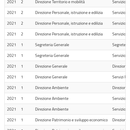
2021
2
Direzione Territorio e mobilità
Servizio 
2021
2
Direzione Personale, istruzione e edilizia
Servizio Ed
2021
2
Direzione Personale, istruzione e edilizia
Servizio I
2021
2
Direzione Personale, istruzione e edilizia
Servizio P
2021
1
Segreteria Generale
Segreteri
2021
1
Segreteria Generale
Servizio S
2021
1
Direzione Generale
Direzione
2021
1
Direzione Generale
Servizi Fin
2021
1
Direzione Ambiente
Direzione
2021
1
Direzione Ambiente
Servizio G
2021
1
Direzione Ambiente
Servizio T
2021
1
Direzione Patrimonio e sviluppo economico
Direzione 