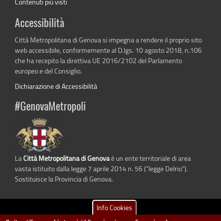
Contenuti più visti
Accessibilità
Città Metropolitana di Genova si impegna a rendere il proprio sito
web accessibile, conformemente al D.lgs. 10 agosto 2018, n.106
che ha recepito la direttiva UE 2016/2102 del Parlamento
europeo e del Consiglio.
Dichiarazione di Accessibilità
#GenovaMetropoli
La
Città Metropolitana di Genova
è un ente territoriale di area
vasta istituito dalla legge 7 aprile 2014 n. 56 (“legge Delrio”).
Sostituisce la Provincia di Genova.
Info Cookies
dati.cittametropolitana.genova.it
è il progetto "Open Data" della
Città