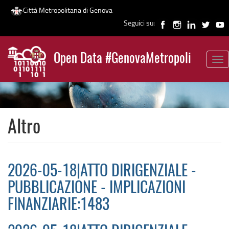
Città Metropolitana di Genova
Seguici su:
Salta
al
Open Data #GenovaMetropoli
contenuto
Tog
News
principale
nav
Altro
2026-05-18|ATTO DIRIGENZIALE -
PUBBLICAZIONE - IMPLICAZIONI
FINANZIARIE:1483