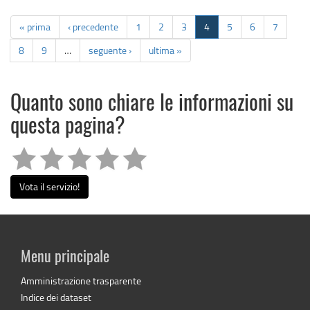
« prima
‹ precedente
1
2
3
4
5
6
7
8
9
…
seguente ›
ultima »
Quanto sono chiare le informazioni su
questa pagina?
Vota il servizio!
Menu principale
Amministrazione trasparente
Indice dei dataset