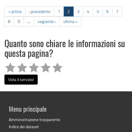
« prima
‹ precedente
1
2
3
4
5
6
7
8
9
…
seguente ›
ultima »
Quanto sono chiare le informazioni su
questa pagina?
Vota il servizio!
Menu principale
Amministrazione trasparente
Indice dei dataset