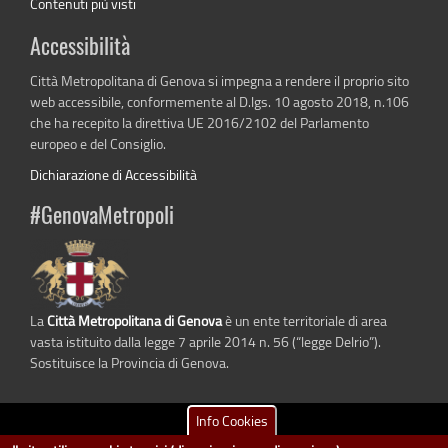
Contenuti più visti
Accessibilità
Città Metropolitana di Genova si impegna a rendere il proprio sito
web accessibile, conformemente al D.lgs. 10 agosto 2018, n.106
che ha recepito la direttiva UE 2016/2102 del Parlamento
europeo e del Consiglio.
Dichiarazione di Accessibilità
#GenovaMetropoli
La
Città Metropolitana di Genova
è un ente territoriale di area
vasta istituito dalla legge 7 aprile 2014 n. 56 (“legge Delrio”).
Sostituisce la Provincia di Genova.
Info Cookies
dati.cittametropolitana.genova.it
è il progetto "Open Data" della
Città