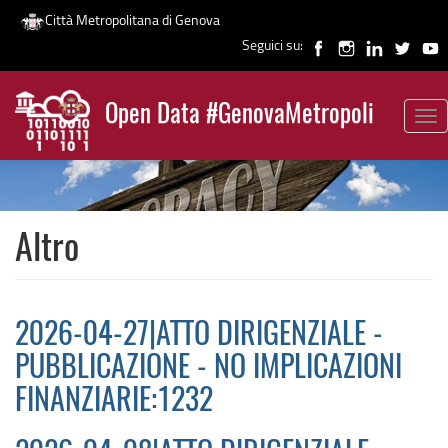
Città Metropolitana di Genova
Seguici su:
Salta
al
Open Data #GenovaMetropoli
contenuto
Tog
News
principale
nav
Altro
2026-04-27|ATTO DIRIGENZIALE -
PUBBLICAZIONE - NO IMPLICAZIONI
FINANZIARIE:1232