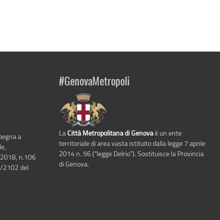
#GenovaMetropoli
La
Città Metropolitana di Genova
è un ente
mpegna a
territoriale di area vasta istituito dalla legge 7 aprile
le,
2014 n. 56 (“legge Delrio”). Sostituisce la Provincia
 2018, n.106
di Genova.
6/2102 del