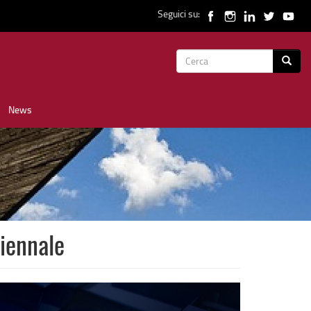
Seguici su:
Form
Cerca
di
News
ricerca
riennale