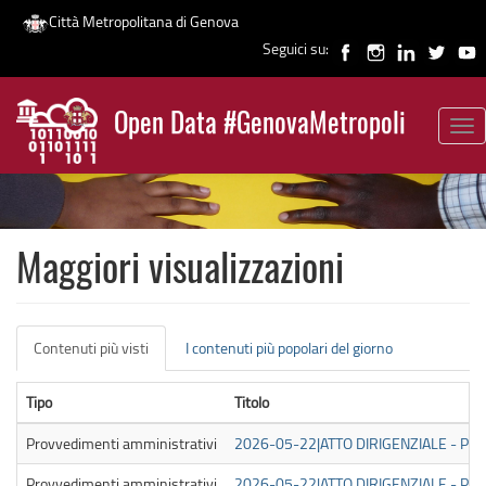
Città Metropolitana di Genova
Seguici su:
Salta
al
Open Data #GenovaMetropoli
contenuto
Tog
News
principale
nav
Maggiori visualizzazioni
Schede
Contenuti più visti
(scheda
I contenuti più popolari del giorno
primarie
attiva)
Tipo
Titolo
Provvedimenti amministrativi
2026-05-22|ATTO DIRIGENZIALE - PUB
Provvedimenti amministrativi
2026-05-22|ATTO DIRIGENZIALE - PUB