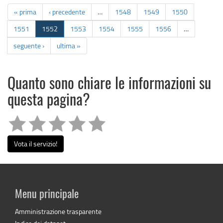
« prima
‹ precedente
…
1548
1549
1550
1551
1552
1553
1554
1555
1556
…
seguente ›
ultima »
Quanto sono chiare le informazioni su
questa pagina?
Vota il servizio!
Menu principale
Amministrazione trasparente