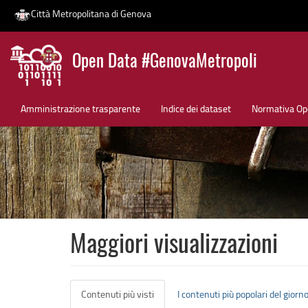
Città Metropolitana di Genova
Salta
Open Data #GenovaMetropoli
al
contenuto
News
principale
Amministrazione trasparente
Indice dei dataset
Normativa Op
Maggiori visualizzazioni
Schede
Contenuti più visti
(scheda
I contenuti più popolari del giorn
attiva)