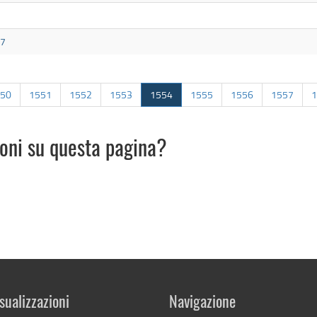
07
50
1551
1552
1553
1554
1555
1556
1557
1
ioni su questa pagina?
sualizzazioni
Navigazione