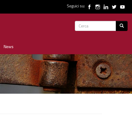
Seguici su:
Form
Cerca
di
News
ricerca