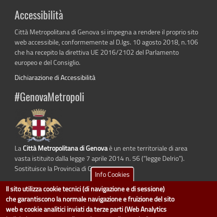
Accessibilità
Città Metropolitana di Genova si impegna a rendere il proprio sito
web accessibile, conformemente al D.lgs. 10 agosto 2018, n.106
che ha recepito la direttiva UE 2016/2102 del Parlamento
europeo e del Consiglio.
Dichiarazione di Accessibilità
#GenovaMetropoli
La
Città Metropolitana di Genova
è un ente territoriale di area
vasta istituito dalla legge 7 aprile 2014 n. 56 (“legge Delrio”).
Sostituisce la Provincia di Genova.
Info Cookies
Il sito utilizza cookie tecnici (di navigazione e di sessione)
che garantiscono la normale navigazione e fruizione del sito
web e cookie analitici inviati da terze parti (Web Analytics
dati.cittametropolitana.genova.it
è il progetto "Open Data" della
Città