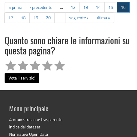
« prima
‹ precedente
…
12
13
14
15
16
17
18
19
20
…
seguente ›
ultima »
Quanto sono chiare le informazioni su
questa pagina?
Vota il servizio!
Menu principale
Amministrazione trasparente
Indice dei dataset
Normativa Open Data