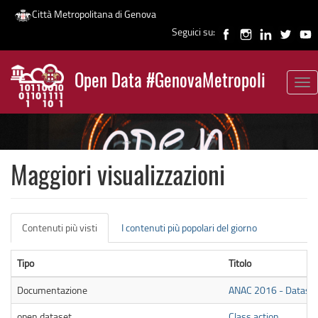
Città Metropolitana di Genova
Seguici su:
Salta
al
Open Data #GenovaMetropoli
contenuto
Tog
News
principale
nav
Maggiori visualizzazioni
Schede
Contenuti più visti
(scheda
I contenuti più popolari del giorno
primarie
attiva)
Tipo
Titolo
Documentazione
ANAC 2016 - Datase
open dataset
Class action