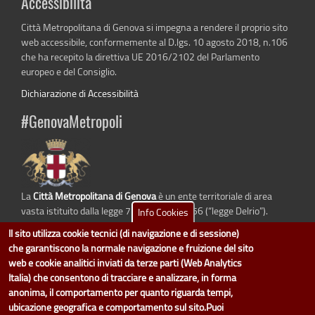
Accessibilità
Città Metropolitana di Genova si impegna a rendere il proprio sito
web accessibile, conformemente al D.lgs. 10 agosto 2018, n.106
che ha recepito la direttiva UE 2016/2102 del Parlamento
europeo e del Consiglio.
Dichiarazione di Accessibilità
#GenovaMetropoli
La
Città Metropolitana di Genova
è un ente territoriale di area
vasta istituito dalla legge 7 aprile 2014 n. 56 (“legge Delrio”).
Info Cookies
Sostituisce la Provincia di Genova.
Il sito utilizza cookie tecnici (di navigazione e di sessione)
che garantiscono la normale navigazione e fruizione del sito
web e cookie analitici inviati da terze parti (Web Analytics
Italia) che consentono di tracciare e analizzare, in forma
dati.cittametropolitana.genova.it
è il progetto "Open Data" della
Città
anonima, il comportamento per quanto riguarda tempi,
Metropolitana di Genova
.
ubicazione geografica e comportamento sul sito.Puoi
Il design e la gestione sono a cura del Servizio Sistemi Informativi. Ogni