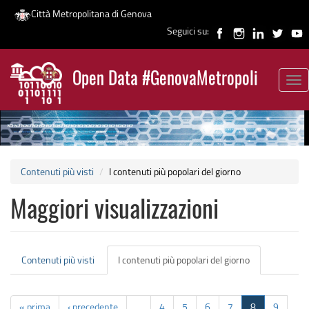
Città Metropolitana di Genova
Seguici su:
Salta
al
Open Data #GenovaMetropoli
contenuto
Tog
News
principale
nav
Contenuti più visti
I contenuti più popolari del giorno
Maggiori visualizzazioni
Schede
Contenuti più visti
I contenuti più popolari del giorno
(scheda
primarie
attiva)
« prima
‹ precedente
…
4
5
6
7
8
9