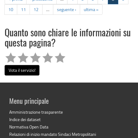
10
11
12
…
seguente ›
ultima »
Quanto sono chiare le informazioni su
questa pagina?
Vota il servizio!
Menu principale
Amministrazione trasparente
Indice dei dataset
Normativa Open Data
Relazioni di inizio mandato Sindaci Metropolitani