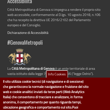
Accessibilità
Città Metropolitana di Genova si impegna a rendere il proprio sito
web accessibile, conformemente al D.lgs. 10 agosto 2018, n.106
che ha recepito la direttiva UE 2016/2102 del Parlamento
europeo e del Consiglio.
Dichiarazione di Accessibilità
#GenovaMetropoli
La
Città Metropolitana di Genova
è un ente territoriale di area
vasta istituito dalla legge 7 aprile 2014 n. 56 (“legge Delrio”).
Info Cookies
Sostituisce la Provincia di Genova.
Il sito utilizza cookie tecnici (di navigazione e di sessione)
che garantiscono la normale navigazione e fruizione del sito
web e cookie analitici inviati da terze parti (Web Analytics
Italia) che consentono di tracciare e analizzare, in forma
dati.cittametropolitana.genova.it
è il progetto "Open Data" della
Città
anonima, il comportamento per quanto riguarda tempi,
Metropolitana di Genova
.
ubicazione geografica e comportamento sul sito.Puoi
Il design e la gestione sono a cura del Servizio Sistemi Informativi. Ogni