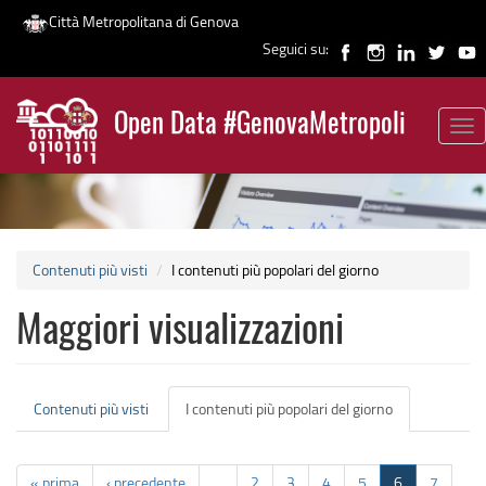
Città Metropolitana di Genova
Seguici su:
Salta
al
Open Data #GenovaMetropoli
contenuto
Tog
News
principale
nav
Contenuti più visti
I contenuti più popolari del giorno
Maggiori visualizzazioni
Schede
Contenuti più visti
I contenuti più popolari del giorno
(scheda
primarie
attiva)
« prima
‹ precedente
…
2
3
4
5
6
7