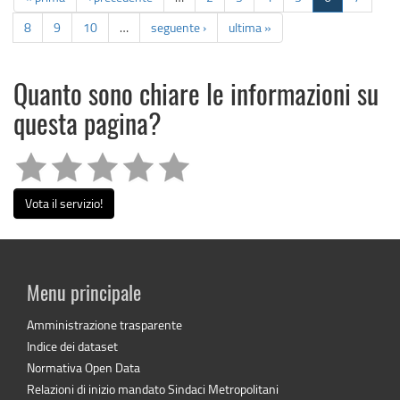
8
9
10
…
seguente ›
ultima »
Quanto sono chiare le informazioni su
questa pagina?
Vota il servizio!
Menu principale
Amministrazione trasparente
Indice dei dataset
Normativa Open Data
Relazioni di inizio mandato Sindaci Metropolitani