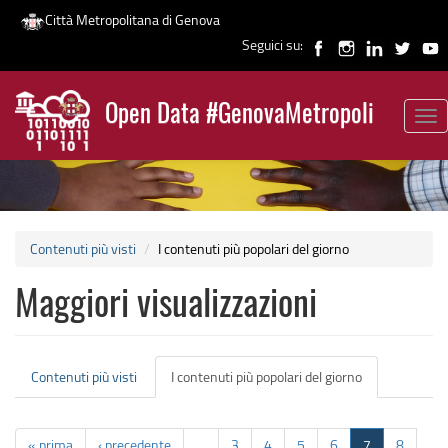
Città Metropolitana di Genova
Seguici su:
Salta
al
Open Data #GenovaMetropoli
contenuto
Tog
News
principale
nav
Contenuti più visti
I contenuti più popolari del giorno
Maggiori visualizzazioni
Schede
Contenuti più visti
I contenuti più popolari del giorno
(scheda
primarie
attiva)
« prima
‹ precedente
…
3
4
5
6
7
8