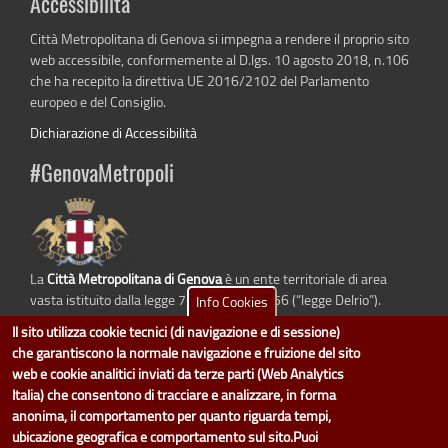
Accessibilità
Città Metropolitana di Genova si impegna a rendere il proprio sito
web accessibile, conformemente al D.lgs. 10 agosto 2018, n.106
che ha recepito la direttiva UE 2016/2102 del Parlamento
europeo e del Consiglio.
Dichiarazione di Accessibilità
#GenovaMetropoli
La
Città Metropolitana di Genova
è un ente territoriale di area
vasta istituito dalla legge 7 aprile 2014 n. 56 (“legge Delrio”).
Info Cookies
Sostituisce la Provincia di Genova.
Il sito utilizza cookie tecnici (di navigazione e di sessione)
che garantiscono la normale navigazione e fruizione del sito
web e cookie analitici inviati da terze parti (Web Analytics
Italia) che consentono di tracciare e analizzare, in forma
dati.cittametropolitana.genova.it
è il progetto "Open Data" della
Città
anonima, il comportamento per quanto riguarda tempi,
Metropolitana di Genova
.
ubicazione geografica e comportamento sul sito.Puoi
Il design e la gestione sono a cura del Servizio Sistemi Informativi. Ogni