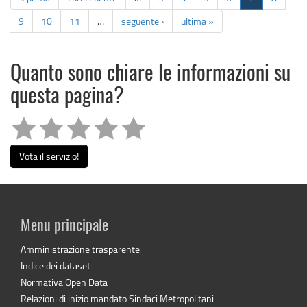
9
10
11
…
seguente ›
ultima »
Quanto sono chiare le informazioni su
questa pagina?
Vota il servizio!
Menu principale
Amministrazione trasparente
Indice dei dataset
Normativa Open Data
Relazioni di inizio mandato Sindaci Metropolitani