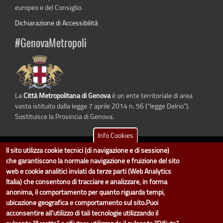
europeo e del Consiglio.
Dichiarazione di Accessibilità
#GenovaMetropoli
La
Città Metropolitana di Genova
è un ente territoriale di area
vasta istituito dalla legge 7 aprile 2014 n. 56 (“legge Delrio”).
Sostituisce la Provincia di Genova.
Info Cookies
Il sito utilizza cookie tecnici (di navigazione e di sessione)
dati.cittametropolitana.genova.it
è il progetto "Open Data" della
Città
che garantiscono la normale navigazione e fruizione del sito
Metropolitana di Genova
.
web e cookie analitici inviati da terze parti (Web Analytics
Il design e la gestione sono a cura del Servizio Sistemi Informativi. Ogni
Italia) che consentono di tracciare e analizzare, in forma
Direzione è responsabile per la parte di "dati" e "dataset".
anonima, il comportamento per quanto riguarda tempi,
accedi (area riservata)
|
contatti
|
privacy
|
Statistiche
|
ubicazione geografica e comportamento sul sito.Puoi
acconsentire all’utilizzo di tali tecnologie utilizzando il