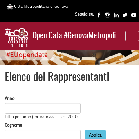
Città Metropolitana di Genova
Seguici su:
Salta
al
Open Data #GenovaMetropoli
contenuto
Tog
News
principale
nav
Elenco dei Rappresentanti
Anno
Filtra per anno (formato aaaa - es. 2010)
Cognome
Applica