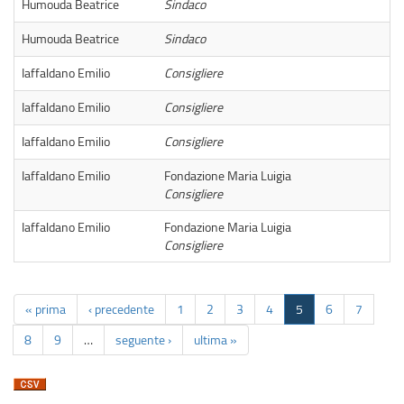
Humouda Beatrice
Sindaco
Humouda Beatrice
Sindaco
Iaffaldano Emilio
Consigliere
Iaffaldano Emilio
Consigliere
Iaffaldano Emilio
Consigliere
Iaffaldano Emilio
Fondazione Maria Luigia
Consigliere
Iaffaldano Emilio
Fondazione Maria Luigia
Consigliere
« prima
‹ precedente
1
2
3
4
5
6
7
8
9
…
seguente ›
ultima »