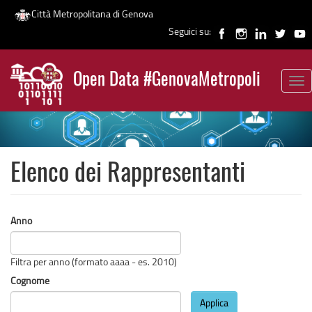
Città Metropolitana di Genova
Seguici su:
Salta
al
Open Data #GenovaMetropoli
contenuto
Tog
News
principale
nav
Elenco dei Rappresentanti
Anno
Filtra per anno (formato aaaa - es. 2010)
Cognome
Applica