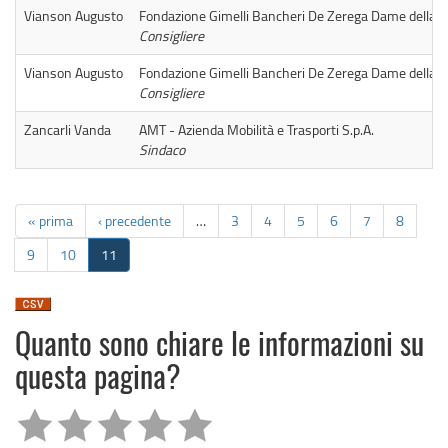
Vianson Augusto
Fondazione Gimelli Bancheri De Zerega Dame della M
Consigliere
Vianson Augusto
Fondazione Gimelli Bancheri De Zerega Dame della M
Consigliere
Zancarli Vanda
AMT - Azienda Mobilità e Trasporti S.p.A.
Sindaco
« prima
‹ precedente
…
3
4
5
6
7
8
9
10
11
Quanto sono chiare le informazioni su
questa pagina?