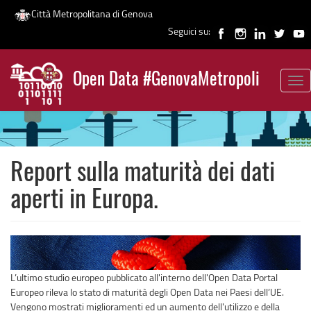
Città Metropolitana di Genova
Seguici su:
Salta
al
Open Data #GenovaMetropoli
contenuto
Tog
News
principale
nav
Report sulla maturità dei dati
aperti in Europa.
L’ultimo studio europeo pubblicato all'interno dell'Open Data Portal
Europeo rileva lo stato di maturità degli Open Data nei Paesi dell’UE.
Vengono mostrati miglioramenti ed un aumento dell'utilizzo e della