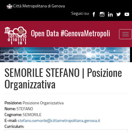
Città Metropolitana di Genova
Seguici su:
Salta
al
Open Data #GenovaMetropoli
contenuto
Tog
News
principale
nav
SEMORILE STEFANO | Posizione
Organizzativa
Posizione:
Posizione Organizzativa
Nome:
STEFANO
Cognome:
SEMORILE
E-mail:
stefano.semorile@cittametropolitana.genova.it
Curriculum: