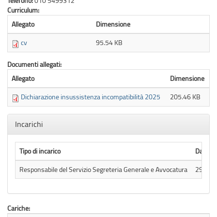
Telefono:
010 5499312
Curriculum:
Allegato
Dimensione
cv
95.54 KB
Documenti allegati:
Allegato
Dimensione
Dichiarazione insussistenza incompatibilità 2025
205.46 KB
Nascondi
Incarichi
Tipo di incarico
Data A
Responsabile del Servizio Segreteria Generale e Avvocatura
29/05
Cariche: