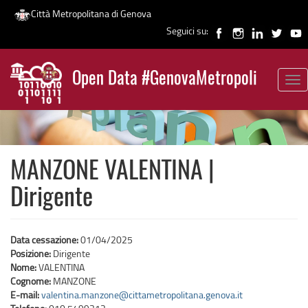
Città Metropolitana di Genova
Seguici su:
Salta
al
Open Data #GenovaMetropoli
contenuto
Tog
News
principale
nav
MANZONE VALENTINA |
Dirigente
Data cessazione:
01/04/2025
Posizione:
Dirigente
Nome:
VALENTINA
Cognome:
MANZONE
E-mail:
valentina.manzone@cittametropolitana.genova.it