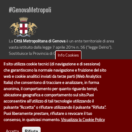
#GenovaMetropoli
La
Città Metropolitana di Genova
è un ente territoriale di area
vasta istituito dalla legge 7 aprile 2014 n. 56 (“legge Delrio”).
Sostituisce la Provincia di Genova.
Info Cookies
Il sito utilizza cookie tecnici (di navigazione e di sessione)
che garantiscono la normale navigazione e fruizione del sito
web e cookie analitici inviati da terze parti (Web Analytics
dati.cittametropolitana.genova.it
è il progetto "Open Data" della
Città
Italia) che consentono di tracciare e analizzare, in forma
Metropolitana di Genova
.
anonima, il comportamento per quanto riguarda tempi,
Il design e la gestione sono a cura del Servizio Sistemi Informativi. Ogni
ubicazione geografica e comportamento sul sito.Puoi
Direzione è responsabile per la parte di "dati" e "dataset".
acconsentire all’utilizzo di tali tecnologie utilizzando il
accedi (area riservata)
|
contatti
|
privacy
|
Statistiche
|
pulsante “Accetta” o rifiutare utilizzando il pulsante "Rifiuta".
Puoi liberamente prestare, rifiutare o revocare il tuo
consenso, in qualsiasi momento.
Visualizza la Cookie Policy
Accetta
Rifiuta