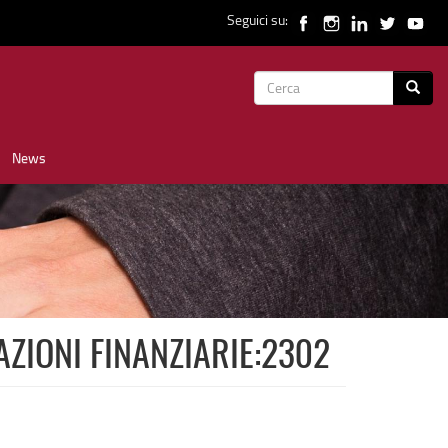
Seguici su:
Form
Cerca
di
News
ricerca
AZIONI FINANZIARIE:2302