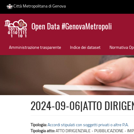
Città Metropolitana di Genova
Salta
Open Data #GenovaMetropoli
al
contenuto
News
principale
Amministrazione trasparente
Indice dei dataset
Normativa Op
2024-09-06|ATTO DIRIGEN
Tipologia:
Accordi stipulati con soggetti privati o altre P.A.
Tipologia atto:
ATTO DIRIGENZIALE - PUBBLICAZIONE - IMP