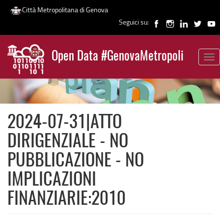
Città Metropolitana di Genova
Seguici su:
Salta
al
Open Data #GenovaMetropoli
contenuto
Tog
News
principale
nav
2024-07-31|ATTO
DIRIGENZIALE - NO
PUBBLICAZIONE - NO
IMPLICAZIONI
FINANZIARIE:2010