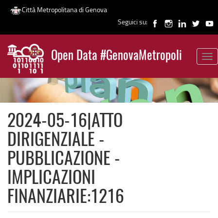
Città Metropolitana di Genova
Seguici su:
Salta
al
Open Data #GenovaMetropoli
contenuto
Tog
News
principale
nav
2024-05-16|ATTO
DIRIGENZIALE -
PUBBLICAZIONE -
IMPLICAZIONI
FINANZIARIE:1216