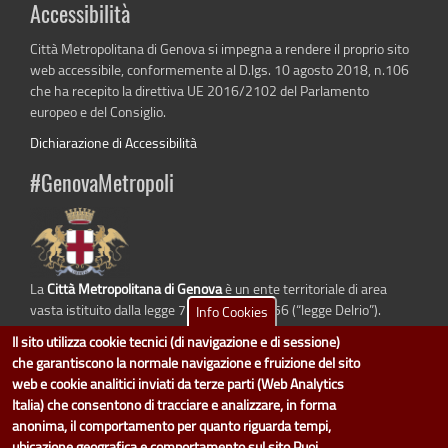
Accessibilità
Città Metropolitana di Genova si impegna a rendere il proprio sito
web accessibile, conformemente al D.lgs. 10 agosto 2018, n.106
che ha recepito la direttiva UE 2016/2102 del Parlamento
europeo e del Consiglio.
Dichiarazione di Accessibilità
#GenovaMetropoli
La
Città Metropolitana di Genova
è un ente territoriale di area
vasta istituito dalla legge 7 aprile 2014 n. 56 (“legge Delrio”).
Info Cookies
Sostituisce la Provincia di Genova.
Il sito utilizza cookie tecnici (di navigazione e di sessione)
che garantiscono la normale navigazione e fruizione del sito
web e cookie analitici inviati da terze parti (Web Analytics
Italia) che consentono di tracciare e analizzare, in forma
dati.cittametropolitana.genova.it
è il progetto "Open Data" della
Città
anonima, il comportamento per quanto riguarda tempi,
Metropolitana di Genova
.
ubicazione geografica e comportamento sul sito.Puoi