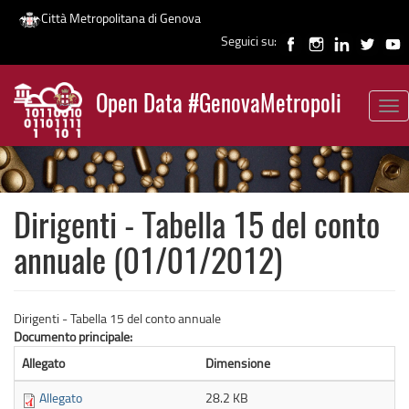
Città Metropolitana di Genova
Seguici su:
Salta
al
Open Data #GenovaMetropoli
contenuto
Tog
News
principale
nav
Dirigenti - Tabella 15 del conto
annuale (01/01/2012)
Dirigenti - Tabella 15 del conto annuale
Documento principale:
Allegato
Dimensione
Allegato
28.2 KB