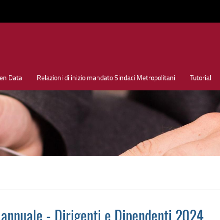
en Data
Relazioni di inizio mandato Sindaci Metropolitani
Tutorial
 annuale - Dirigenti e Dipendenti 2024