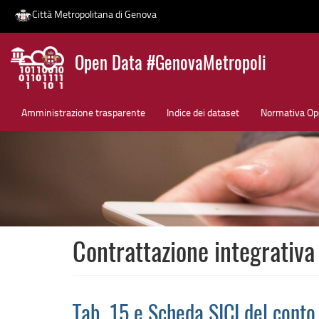
Città Metropolitana di Genova
Salta
Open Data #GenovaMetropoli
al
contenuto
News
principale
Amministrazione trasparente
Indice dei dataset
Normativa Op
Contrattazione integrativa
Tab. 15 e Scheda SICI del conto