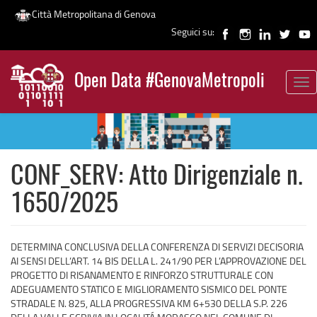
Città Metropolitana di Genova
Seguici su:
Salta
al
Open Data #GenovaMetropoli
contenuto
Tog
News
principale
nav
CONF_SERV: Atto Dirigenziale n.
1650/2025
DETERMINA CONCLUSIVA DELLA CONFERENZA DI SERVIZI DECISORIA
AI SENSI DELL’ART. 14 BIS DELLA L. 241/90 PER L’APPROVAZIONE DEL
PROGETTO DI RISANAMENTO E RINFORZO STRUTTURALE CON
ADEGUAMENTO STATICO E MIGLIORAMENTO SISMICO DEL PONTE
STRADALE N. 825, ALLA PROGRESSIVA KM 6+530 DELLA S.P. 226