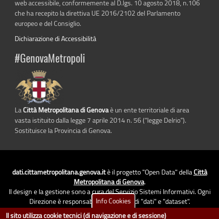
web accessibile, conformemente al D.lgs. 10 agosto 2018, n.106
che ha recepito la direttiva UE 2016/2102 del Parlamento
europeo e del Consiglio.
Dichiarazione di Accessibilità
#GenovaMetropoli
La
Città Metropolitana di Genova
è un ente territoriale di area
vasta istituito dalla legge 7 aprile 2014 n. 56 (“legge Delrio”).
Sostituisce la Provincia di Genova.
dati.cittametropolitana.genova.it
è il progetto "Open Data" della
Città
Metropolitana di Genova
.
Il design e la gestione sono a cura del Servizio Sistemi Informativi. Ogni
Info Cookies
Direzione è responsabile per la parte di "dati" e "dataset".
accedi (area riservata)
|
contatti
|
privacy
|
Statistiche
|
Il sito utilizza cookie tecnici (di navigazione e di sessione)