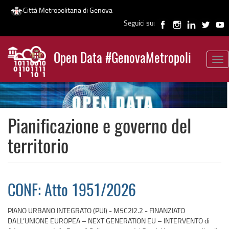
Città Metropolitana di Genova
Seguici su:
Salta
al
Open Data #GenovaMetropoli
contenuto
Tog
News
principale
nav
Pianificazione e governo del
territorio
CONF: Atto 1951/2026
PIANO URBANO INTEGRATO (PUI) - M5C2I2.2 - FINANZIATO
DALL’UNIONE EUROPEA – NEXT GENERATION EU – INTERVENTO di