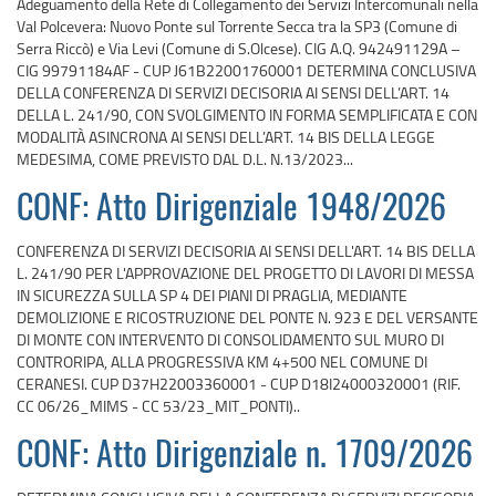
Adeguamento della Rete di Collegamento dei Servizi Intercomunali nella
Val Polcevera: Nuovo Ponte sul Torrente Secca tra la SP3 (Comune di
Serra Riccò) e Via Levi (Comune di S.Olcese). CIG A.Q. 942491129A –
CIG 99791184AF - CUP J61B22001760001 DETERMINA CONCLUSIVA
DELLA CONFERENZA DI SERVIZI DECISORIA AI SENSI DELL’ART. 14
DELLA L. 241/90, CON SVOLGIMENTO IN FORMA SEMPLIFICATA E CON
MODALITÀ ASINCRONA AI SENSI DELL’ART. 14 BIS DELLA LEGGE
MEDESIMA, COME PREVISTO DAL D.L. N.13/2023...
CONF: Atto Dirigenziale 1948/2026
CONFERENZA DI SERVIZI DECISORIA AI SENSI DELL'ART. 14 BIS DELLA
L. 241/90 PER L'APPROVAZIONE DEL PROGETTO DI LAVORI DI MESSA
IN SICUREZZA SULLA SP 4 DEI PIANI DI PRAGLIA, MEDIANTE
DEMOLIZIONE E RICOSTRUZIONE DEL PONTE N. 923 E DEL VERSANTE
DI MONTE CON INTERVENTO DI CONSOLIDAMENTO SUL MURO DI
CONTRORIPA, ALLA PROGRESSIVA KM 4+500 NEL COMUNE DI
CERANESI. CUP D37H22003360001 - CUP D18I24000320001 (RIF.
CC 06/26_MIMS - CC 53/23_MIT_PONTI)..
CONF: Atto Dirigenziale n. 1709/2026