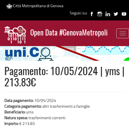
Città Metropolitana di Genova
Seguici su:
Salta
al
Open Data #GenovaMetropoli
contenuto
Tog
News
principale
nav
Pagamento: 10/05/2024 | yms |
213.83€
Data pagamento:
10/05/2024
Categoria pagamento:
altri trasferimenti a famiglie
Beneficiario:
yms
Natura spesa:
trasferimenti correnti
Importo:
€ 213.83