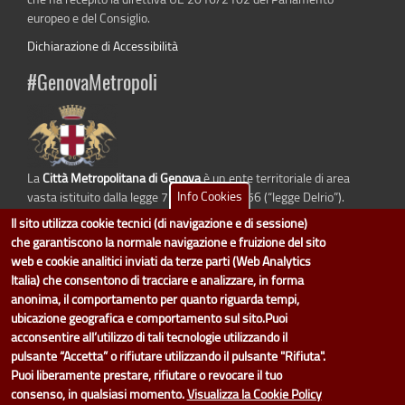
europeo e del Consiglio.
Dichiarazione di Accessibilità
#GenovaMetropoli
La
Città Metropolitana di Genova
è un ente territoriale di area
Info Cookies
vasta istituito dalla legge 7 aprile 2014 n. 56 (“legge Delrio”).
Sostituisce la Provincia di Genova.
Il sito utilizza cookie tecnici (di navigazione e di sessione)
che garantiscono la normale navigazione e fruizione del sito
web e cookie analitici inviati da terze parti (Web Analytics
Italia) che consentono di tracciare e analizzare, in forma
dati.cittametropolitana.genova.it
è il progetto "Open Data" della
Città
anonima, il comportamento per quanto riguarda tempi,
Metropolitana di Genova
.
ubicazione geografica e comportamento sul sito.Puoi
Il design e la gestione sono a cura del Servizio Sistemi Informativi. Ogni
acconsentire all’utilizzo di tali tecnologie utilizzando il
Direzione è responsabile per la parte di "dati" e "dataset".
pulsante “Accetta” o rifiutare utilizzando il pulsante "Rifiuta".
accedi (area riservata)
|
contatti
|
privacy
|
Statistiche
|
Puoi liberamente prestare, rifiutare o revocare il tuo
consenso, in qualsiasi momento.
Visualizza la Cookie Policy