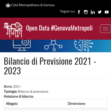
Città Metropolitana di Genova
Seguici su:
Salta
al
Open Data #GenovaMetropoli
contenuto
Tog
News
principale
nav
Bilancio di Previsione 2021 -
2023
Anno:
2021
Tipologia:
Bilancio di previsione
Relazione di bilancio:
Allegato
Dimensione