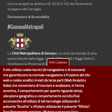
che ha recepito la direttiva UE 2016/2102 del Parlamento
europeo e del Consiglio.
Dichiarazione di Accessibilità
#GenovaMetropoli
La
Città Metropolitana di Genova
è un ente territoriale di area
vasta istituito dalla legge 7 aprile 2014 n. 56 (“legge Delrio”).
Info Cookies
Sostituisce la Provincia di Genova.
Il sito utilizza cookie tecnici (di navigazione e di sessione)
che garantiscono la normale navigazione e fruizione del sito
web e cookie analitici inviati da terze parti (Web Analytics
dati.cittametropolitana.genova.it
è il progetto "Open Data" della
Città
Italia) che consentono di tracciare e analizzare, in forma
Metropolitana di Genova
.
anonima, il comportamento per quanto riguarda tempi,
Il design e la gestione sono a cura del Servizio Sistemi Informativi. Ogni
ubicazione geografica e comportamento sul sito.Puoi
Direzione è responsabile per la parte di "dati" e "dataset".
acconsentire all’utilizzo di tali tecnologie utilizzando il
accedi (area riservata)
|
contatti
|
privacy
|
Statistiche
|
pulsante “Accetta” o rifiutare utilizzando il pulsante "Rifiuta".
Puoi liberamente prestare, rifiutare o revocare il tuo